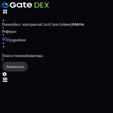
Рынки
Бесс. контракты
Спот
Своп (обмен)
Meme
Реферал
Подробнее
Поиск токена/кошелька
/
Активность