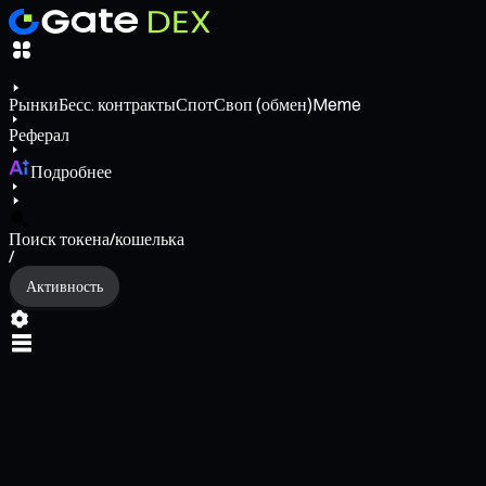
Рынки
Бесс. контракты
Спот
Своп (обмен)
Meme
Реферал
Подробнее
Поиск токена/кошелька
/
Активность