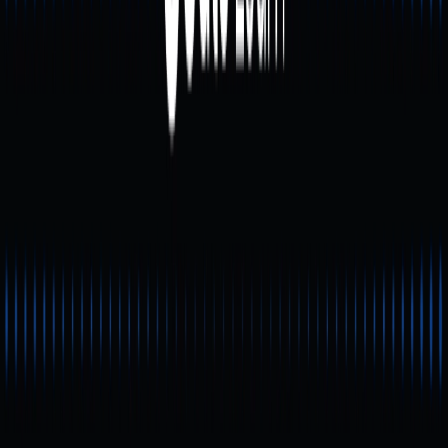
конкуренты)
Эти проекты развивают мини-игры и геймплей,
ориентированный на сообщество, чтобы повысить
вовлечённость пользователей за счёт стратегии,
интерактива и играбельности.
Ключевые особенности:
Простые задания и микро-социальные элементы
Прозрачная система поощрений
Лёгкая адаптация для новых пользователей
4. Azuki Alley Escape