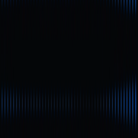
Аудитория Telegram превышает 1 млрд человек, что
обеспечивает уникальный социальный охват
Блокчейн-инфраструктура TON стабильно развивается
Модель Tap-to-Earn обеспечивает минимальный
порог входа
Множество проектов запускают TGE, airdrop и
мероприятия по обмену
В отличие от классических Web3-игр, Telegram-игры
сочетают низкий порог, мгновенный play-to-earn и
вирусное социальное распространение, что позволяет
быстро наращивать пользовательскую базу даже в
периоды спада на крипторынке.