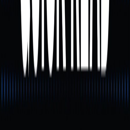
Высокий потенциал стать драйвером трафика
Появление Azuki Alley Escape поднимает качество
контента Telegram-игр, переводя экосистему от простого
«заработка баллов» к настоящей лёгкой геймификации.
Динамика токенов и
рыночные тренды (обзор)
С 2026 года токены, связанные с Telegram-играми,
демонстрируют высокую волатильность:
NOT: признаки технического восстановления на фоне
развития игровых функций