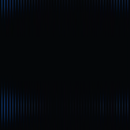
Azuki Alley Escape показывает высокие результаты по
этим показателям и считается одним из главных
претендентов года.
Заключение: перспективы
Telegram-игр
В 2026 году Telegram-игры переходят от единой Tap-to-
Earn-модели к сочетанию «казуального гейминга, airdrop
и IP-культуры». С появлением новых проектов, таких как
Azuki Alley Escape, контент становится богаче, а
инвестиционные возможности — более разнообразными.
Telegram, TON и Web3-гейминг останутся одними из
главных драйверов роста года.