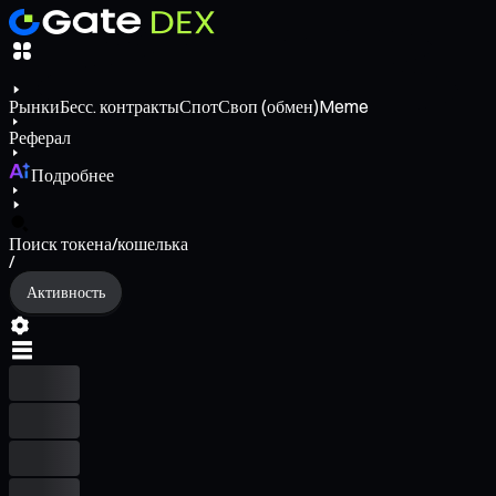
Рынки
Бесс. контракты
Спот
Своп (обмен)
Meme
Реферал
Подробнее
Поиск токена/кошелька
/
Активность