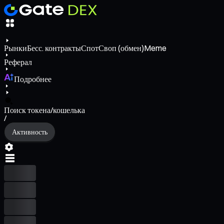
Рынки
Бесс. контракты
Спот
Своп (обмен)
Meme
Реферал
Подробнее
Поиск токена/кошелька
/
Активность