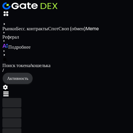
Рынки
Бесс. контракты
Спот
Своп (обмен)
Meme
Реферал
Подробнее
Поиск токена/кошелька
/
Активность