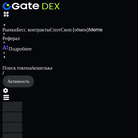
Рынки
Бесс. контракты
Спот
Своп (обмен)
Meme
Реферал
Подробнее
Поиск токена/кошелька
/
Активность