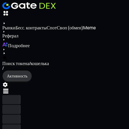
Рынки
Бесс. контракты
Спот
Своп (обмен)
Meme
Реферал
Подробнее
Поиск токена/кошелька
/
Активность