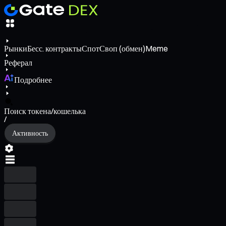
Рынки
Бесс. контракты
Спот
Своп (обмен)
Meme
Реферал
Подробнее
Поиск токена/кошелька
/
Активность