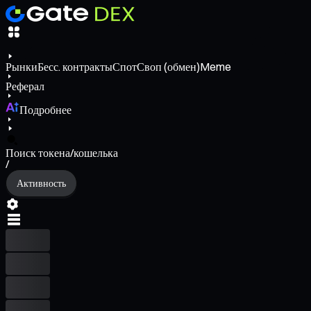
Рынки
Бесс. контракты
Спот
Своп (обмен)
Meme
Реферал
Подробнее
Поиск токена/кошелька
/
Активность