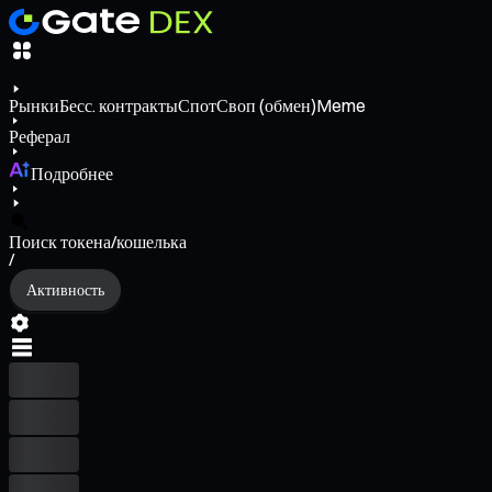
Рынки
Бесс. контракты
Спот
Своп (обмен)
Meme
Реферал
Подробнее
Поиск токена/кошелька
/
Активность