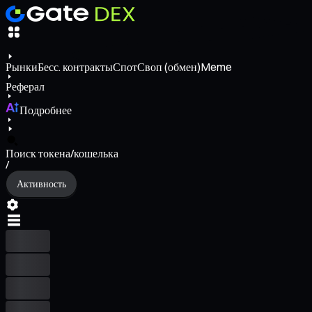
Рынки
Бесс. контракты
Спот
Своп (обмен)
Meme
Реферал
Подробнее
Поиск токена/кошелька
/
Активность