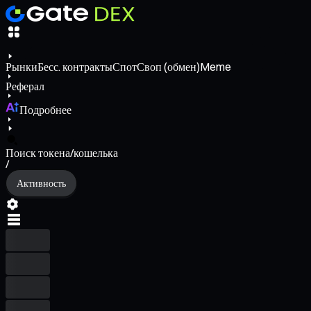
Рынки
Бесс. контракты
Спот
Своп (обмен)
Meme
Реферал
Подробнее
Поиск токена/кошелька
/
Активность