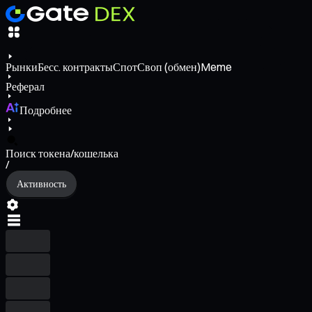
Рынки
Бесс. контракты
Спот
Своп (обмен)
Meme
Реферал
Подробнее
Поиск токена/кошелька
/
Активность