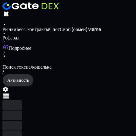
Рынки
Бесс. контракты
Спот
Своп (обмен)
Meme
Реферал
Подробнее
Поиск токена/кошелька
/
Активность