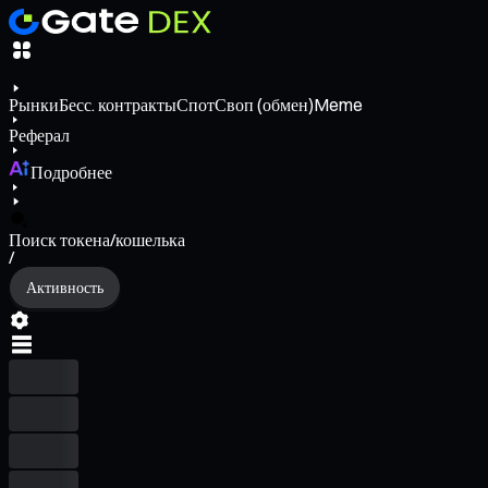
Рынки
Бесс. контракты
Спот
Своп (обмен)
Meme
Реферал
Подробнее
Поиск токена/кошелька
/
Активность