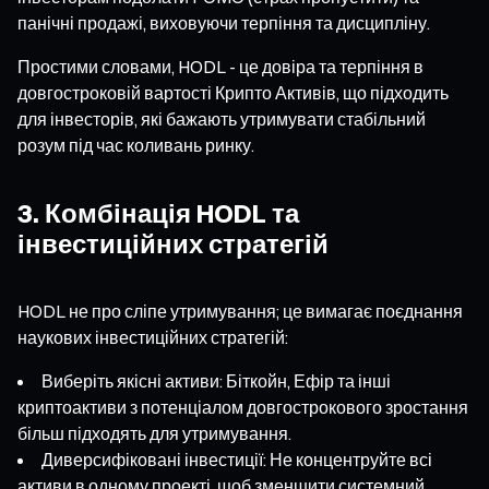
панічні продажі, виховуючи терпіння та дисципліну.
Простими словами, HODL - це довіра та терпіння в
довгостроковій вартості Крипто Активів, що підходить
для інвесторів, які бажають утримувати стабільний
розум під час коливань ринку.
3. Комбінація HODL та
інвестиційних стратегій
HODL не про сліпе утримування; це вимагає поєднання
наукових інвестиційних стратегій:
Виберіть якісні активи: Біткойн, Ефір та інші
криптоактиви з потенціалом довгострокового зростання
більш підходять для утримування.
Диверсифіковані інвестиції: Не концентруйте всі
активи в одному проекті, щоб зменшити системний