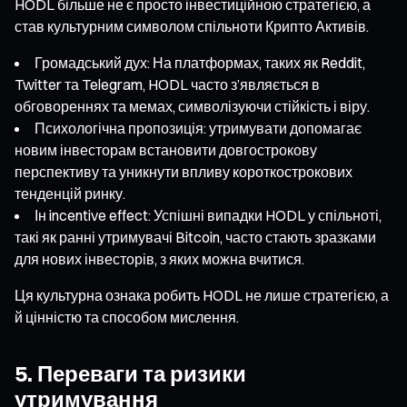
HODL більше не є просто інвестиційною стратегією, а
став культурним символом спільноти Крипто Активів.
Громадський дух: На платформах, таких як Reddit,
Twitter та Telegram, HODL часто з’являється в
обговореннях та мемах, символізуючи стійкість і віру.
Психологічна пропозиція: утримувати допомагає
новим інвесторам встановити довгострокову
перспективу та уникнути впливу короткострокових
тенденцій ринку.
Ін incentive effect: Успішні випадки HODL у спільноті,
такі як ранні утримувачі Bitcoin, часто стають зразками
для нових інвесторів, з яких можна вчитися.
Ця культурна ознака робить HODL не лише стратегією, а
й цінністю та способом мислення.
5. Переваги та ризики
утримування