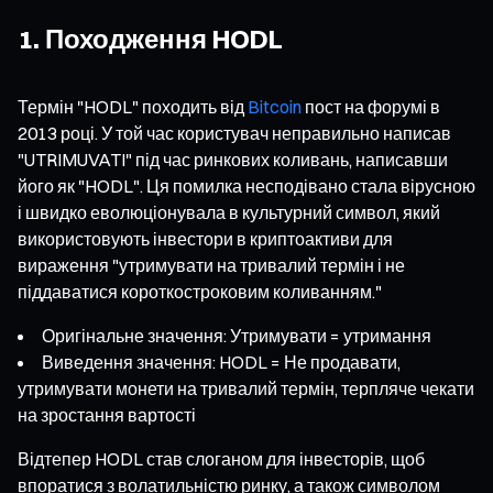
1. Походження HODL
Термін "HODL" походить від
Bitcoin
пост на форумі в
2013 році. У той час користувач неправильно написав
"UTRIMUVATI" під час ринкових коливань, написавши
його як "HODL". Ця помилка несподівано стала вірусною
і швидко еволюціонувала в культурний символ, який
використовують інвестори в криптоактиви для
вираження "утримувати на тривалий термін і не
піддаватися короткостроковим коливанням."
Оригінальне значення: Утримувати = утримання
Виведення значення: HODL = Не продавати,
утримувати монети на тривалий термін, терпляче чекати
на зростання вартості
Відтепер HODL став слоганом для інвесторів, щоб
впоратися з волатильністю ринку, а також символом