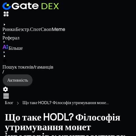
Ринки
Безстр.
Спот
Своп
Meme
Реферал
Більше
Пошук токенів/гаманців
/
Активність
Блог
Що таке HODL? Філософія утримування моне...
Що таке HODL? Філософія
утримування монет