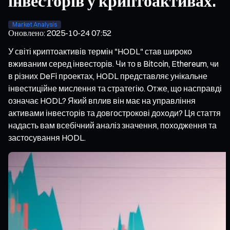
інвесторів у криптоактивах.
Market Analysis
Оновлено
:
2025-10-24 07:52
У світі криптоактивів термін "HODL" став широко
вживаним серед інвесторів. Чи то в Bitcoin, Ethereum, чи
в різних DeFi проектах, HODL представляє унікальне
інвестиційне мислення та стратегію. Отже, що насправді
означає HODL? Який вплив він має на управління
активами інвесторів та довгострокові доходи? Ця стаття
надасть вам всебічний аналіз значення, походження та
застосування HODL.