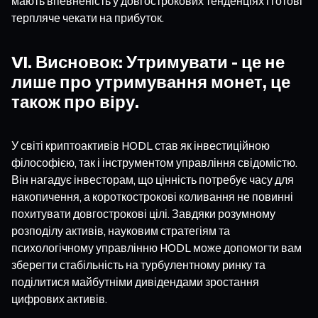
мають впевненість у довгострокових тенденціях і готові
терпляче чекати на прибуток.
VI. Висновок: Утримувати - це не
лише про утримування монет, це
також про віру.
У світі криптоактивів HODL став як інвестиційною
філософією, так і інструментом управління свідомістю.
Він нагадує інвесторам, що цінність потребує часу для
накопичення, а короткострокові коливання не повинні
похитувати довгострокові цілі. Завдяки розумному
розподілу активів, науковим стратегіям та
психологічному управлінню HODL може допомогти вам
зберегти стабільність на турбулентному ринку та
поділитися майбутніми дивідендами зростання
цифрових активів.