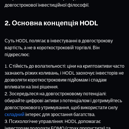
довгострокової інвестиційної філософії.
2. Основна концепція HODL
Суть HODL полягає в інвестуванні в довгострокову
вартість, а не в короткостроковій торгівлі. Він
підкреслює:
Стійкість до волатильності: ціни на криптоактиви часто
зазнають різких коливань, і HODL заохочує інвесторів не
дозволяти короткостроковим підйомам і спадам
впливати на їхні рішення.
Зосередьтеся на довгостроковому потенціалі:
обирайте цифрові активи з потенціалом і дотримуйтесь
довгострокового утримування, щоб використати силу
складний
інтерес для зростання багатства.
Психологічне управління: HODL допомагає
інвесторам подолати FOMO (страх пропустити) та