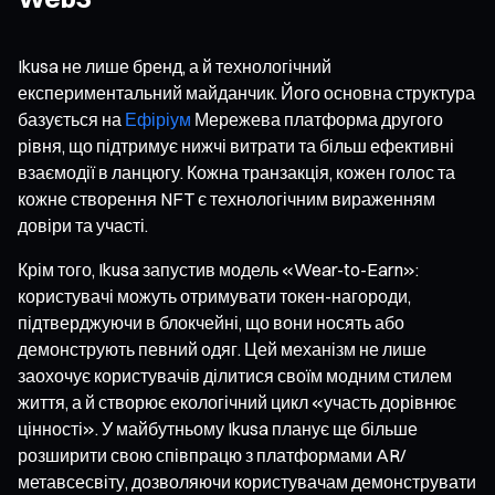
Ikusa не лише бренд, а й технологічний
експериментальний майданчик. Його основна структура
базується на
Ефіріум
Мережева платформа другого
рівня, що підтримує нижчі витрати та більш ефективні
взаємодії в ланцюгу. Кожна транзакція, кожен голос та
кожне створення NFT є технологічним вираженням
довіри та участі.
Крім того, Ikusa запустив модель «Wear-to-Earn»:
користувачі можуть отримувати токен-нагороди,
підтверджуючи в блокчейні, що вони носять або
демонструють певний одяг. Цей механізм не лише
заохочує користувачів ділитися своїм модним стилем
життя, а й створює екологічний цикл «участь дорівнює
цінності». У майбутньому Ikusa планує ще більше
розширити свою співпрацю з платформами AR/
метавсесвіту, дозволяючи користувачам демонструвати