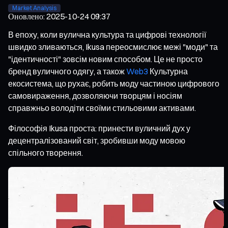
Market Analysis
Оновлено
:
2025-10-24 09:37
В епоху, коли вулична культура та цифрові технології
швидко зливаються, Ikusa переосмислює межі "моди" та
"ідентичності" зовсім новим способом. Це не просто
бренд вуличного одягу, а також
Web3
Культурна
екосистема, що рухає, робить моду частиною цифрового
самовираження, дозволяючи творцям і носіям
справжньо володіти своїми стильовими активами.
Філософія Ikusa проста: принести вуличний дух у
децентралізований світ, зробивши моду мовою
спільного творення.