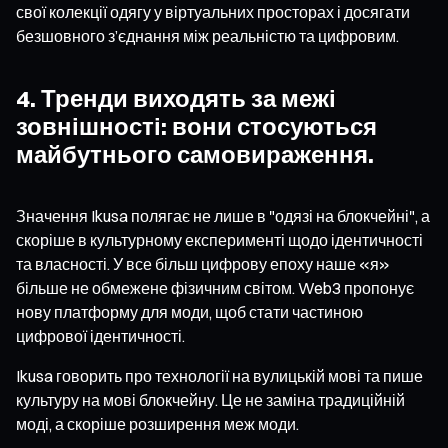
свої колекції одягу у віртуальних просторах і досягати
безшовного з’єднання між реальністю та цифровим.
4. Тренди виходять за межі
зовнішності: вони стосуються
майбутнього самовираження.
Значення Ikusa полягає не лише в "одязі на блокчейні", а
скоріше в культурному експерименті щодо ідентичності
та власності. У все більш цифрову епоху наше «я»
більше не обмежене фізичним світом. Web3 пропонує
нову платформу для моди, щоб стати частиною
цифрової ідентичності.
Ikusa говорить про технології на вулицькій мові та пише
культуру на мові блокчейну. Це не заміна традиційній
моді, а скоріше розширення меж моди.