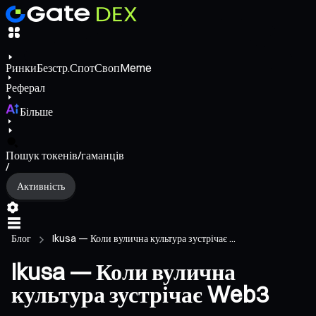
Ринки
Безстр.
Спот
Своп
Meme
Реферал
Більше
Пошук токенів/гаманців
/
Активність
Блог
Ikusa — Коли вулична культура зустрічає ...
Ikusa — Коли вулична
культура зустрічає Web3