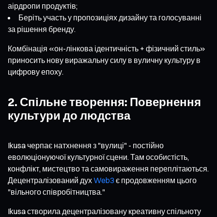
аірдропи продуктів;
Беріть участь у пропозиціях дизайну та голосуванні
за рішення бренду.
Комбінація «он-лінкова ідентичність + фізичний стиль»
приносить нову виражальну силу в вуличну культуру в
цифрову епоху.
2. Спільне творення: Повернення
культури до людства
Ikusa черпає натхнення з "вулиці" - постійно
еволюціонуючої культурної сцени. Там особистість,
конфлікт, мистецтво та самовираження переплітаються.
Децентралізований дух
Web3
є продовженням цього
"вільного співробітництва."
Ikusa створила децентралізовану креативну спільноту