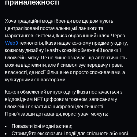
приналежності
Хоча традиційні модні бренди все ще домінують
централізовані постачальницькі ланцюги та
маркетингові системи, Ikusa обрав інший шлях. Через
Web3
технологія, Ikusa надає кожному предмету одягу,
кожному дизайну і навіть кожній обмеженій колекції
блокчейн-мітку. Це не лише означає, що автентичність
можна відстежити, але й символізує передачу права
власності, де носії більше не є просто споживачами, а
культурними співавторами.
Кожен обмежений випуск одягу Ikusa постачається з
відповідним NFT цифровим токеном, записаним у
блокчейні як частина цифрової ідентичності.
Прив’язавши до гаманця, користувачі можуть:
Показати їхні модні активи;
Отримуйте ексклюзивні події для спільноти або нові