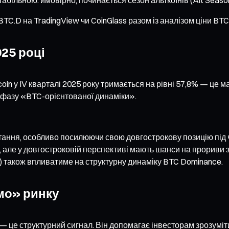
C.D на TradingView чи CoinGlass разом із аналізом ціни BTC
025 році
coin у IV кварталі 2025 року тримається на рівні 57,8% — це 
 фазу «BTC-орієнтованої динаміки».
стання, особливо посилюючи свою довгострокову позицію під ча
, але у довгостроковій перспективі мають шанси на прориви 
t) також впливатиме на структурну динаміку BTC Dominance.
мо» ринку
— це структурний сигнал. Він допомагає інвесторам зрозуміт