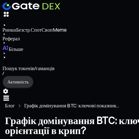
Ринки
Безстр.
Спот
Своп
Meme
Реферал
Більше
Пошук токенів/гаманців
/
Активність
Блог
Графік домінування BTC: ключові показник...
Графік домінування BTC: ключ
орієнтації в крип?