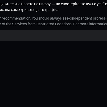
дивитесь не просто на цифру — ви спостерігаєте пульс усієї к
писана саме кривою цього графіка.
n, or recommendation. You should always seek independent profess
tion of the Services from Restricted Locations. For more informati