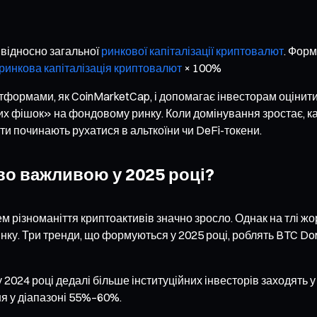
відносно загальної
ринкової капіталізації криптовалют
. Форм
ринкова капіталізація криптовалют
× 100%
ормами, як CoinMarketCap, і допомагає інвесторам оцінити 
их фішок» на фондовому ринку. Коли домінування зростає, ка
ти починають рухатися в альткоїни чи DeFi-токени.
во важливою у 2025 році?
ем різноманіття криптоактивів значно зросло. Однак на тлі ж
нку. Три тренди, що формуються у 2025 році, роблять BTC Do
 2024 році дедалі більше інституційних інвесторів заходять 
ня у діапазоні 55%–60%.