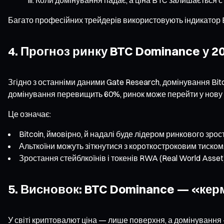
Багато професійних трейдерів використовують індикатор BT
4. Прогноз ринку BTC Dominance у 2
Згідно з останніми даними Gate Research, домінування Bit
домінування перевищить 60%, ринок може перейти у нову
Це означає:
Bitcoin, ймовірно, й надалі буде лідером ринкового зро
Альткоїни можуть зіткнутися з короткостроковим тиском
Зростання стейблкоїнів і токенів RWA (Real World Asse
5. Висновок: BTC Dominance — «кер
У світі криптовалют ціна — лише поверхня, а домінування 