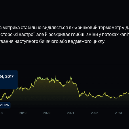
 метрика стабільно виділяється як «ринковий термометр» 
орські настрої, але й розкриває глибші зміни у потоках капіт
вання наступного бичачого або ведмежого циклу.