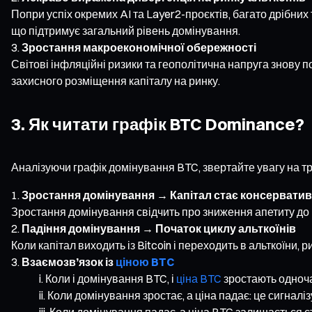
Попри успіх окремих AI та Layer2-проєктів, багато дрібних 
що підтримує загальний рівень домінування.
Зростання макроекономічної обережності
Світові інфляційні ризики та геополітична напруга знову
захисного розміщення капіталу на ринку.
3. Як читати графік BTC Dominance?
Аналізуючи графік домінування BTC, звертайте увагу на тр
Зростання домінування → Капітал стає консервати
Зростання домінування свідчить про зниження апетиту до 
Падіння домінування → Початок циклу альткоїнів
Коли капітал виходить із Bitcoin і переходить в альткоїни,
Взаємозв’язок із
ціною BTC
Коли і домінування BTC, і
ціна BTC
зростають одноча
Коли домінування зростає, а ціна падає: це сигналіз
Коли домінування падає, а ціна BTC залишається ст