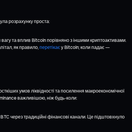
ула розрахунку проста:
вагу та вплив Bitcoin порівняно з іншими криптоактивами.
пітал, як правило,
перетікає
у Bitcoin; коли падає —
орсткіших умов ліквідності та посилення макроекономічної
minance важливішою, ніж будь-коли:
у BTC через традиційні фінансові канали. Це підштовхнуло