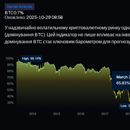
Market Analysis
BTC
0.7%
Оновлено
:
2025-10-29 08:56
У надзвичайно волатильному криптовалютному ринку одна
(домінування BTC). Цей індикатор не лише впливає на інвест
домінування BTC стає ключовим барометром для прогнозу