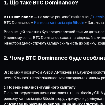
1. Що таке BTC Dominance?
BTC Dominance
— це частка ринкової капіталізації
Bitcoin
BTC Dominance =
Ринкова капіталізація Bitcoin
÷ Загальна
Вперше цей показник був представлений такими дата-платф
У певному сенсі, BTC Dominance схожа на «індекс блакитн
інвестори демонструють більшу схильність до ризику, і кош
2. Чому BTC Dominance буде особли
Зі стрімким розвитком Web3, AI-токенів та Layer2-екосист
нестабільності Bitcoin залишається «якорним активом» ри
Повернення інституційного капіталу
Після затвердження низки спотових ETF на Bitcoin у США у
ринкову капіталізацію Bitcoin вгору, утримуючи домінуван
Яскраво виражена дивергенція на ринку альткоїнів