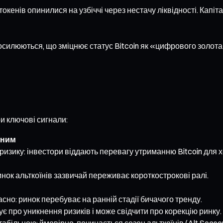
токенів опинилися на узбіччі через нестачу ліквідності. Капіт
 посилюються, що зміцнює статус Bitcoin як «цифрового золо
и ключові сигнали:
вним
ризику: інвестори віддають перевагу утриманню Bitcoin для 
 ринок альткоїнів зазвичай переживає короткострокові ралі.
сно: ринок перебуває на ранній стадії бичачого тренду.
ує про уникнення ризиків і може свідчити про корекцію ринку.
абільною: ймовірно, починається сезон альткоїнів (Alt Season