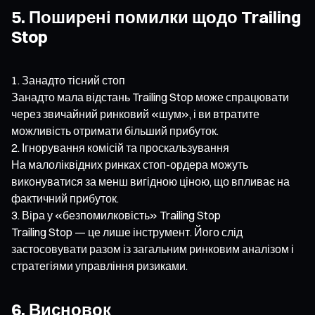
5. Поширені помилки щодо Trailing
Stop
Занадто тісний стоп
Занадто мала відстань Trailing Stop може спрацювати
через звичайний ринковий «шум», і ви втратите
можливість отримати більший прибуток.
Ігнорування комісій та проскальзування
На малоліквідних ринках стоп-ордера можуть
виконуватися за менш вигідною ціною, що впливає на
фактичний прибуток.
Віра у «безпомилковість» Trailing Stop
Trailing Stop — це лише інструмент. Його слід
застосовувати разом із загальним ринковим аналізом і
стратегіями управління ризиками.
6. Висновок