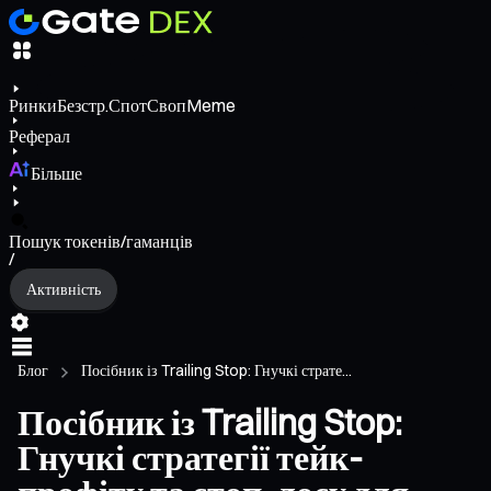
Ринки
Безстр.
Спот
Своп
Meme
Реферал
Більше
Пошук токенів/гаманців
/
Активність
Блог
Посібник із Trailing Stop: Гнучкі страте...
Посібник із Trailing Stop:
Гнучкі стратегії тейк-