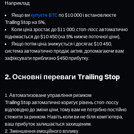
Наприклад:
Якщо ви
купуєте BTC
по $10 000 і встановлюєте
Trailing Stop на 5%,
Коли ціна зростає до $11 000, стоп-лосс автоматично
піднімається до $10 450 (на 5% нижче поточної ціни),
Якщо потім ціна знижується і досягає $10 450,
система автоматично продає актив, допомагаючи вам
зафіксувати приблизно $450 прибутку.
2. Основні переваги Trailing Stop
Автоматизоване управління ризиком
Trailing Stop автоматично коригує рівень стоп-лоссу
відповідно до зміни ціни, тому вам не потрібно постійно
стежити за ринком. Навіть коли ви не біля комп’ютера,
ваш прибуток залишається захищеним.
Зменшення емоційного впливу