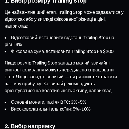
1. Вибір розміру Trailing Stop
Це найважливіший етап. Trailing Stop може задаватися у
відсотках або у вигляді фіксованої різниці в ціні,
наприклад:
Відсотковий: встановити відстань Trailing Stop на
рівні 3%
Фіксована сума: встановити Trailing Stop на $200
Якщо розмір Trailing Stop занадто малий, звичайні
ринкові коливання можуть передчасно спрацювати
стоп. Якщо занадто великий — ви ризикуєте втратити
частину прибутку. Зазвичай рекомендують
орієнтуватися на волатильність активу, наприклад:
Основні монети, такі як BTC: 3%–5%
Високоволатильні альткоїни: 5%–10%
2. Вибір напрямку