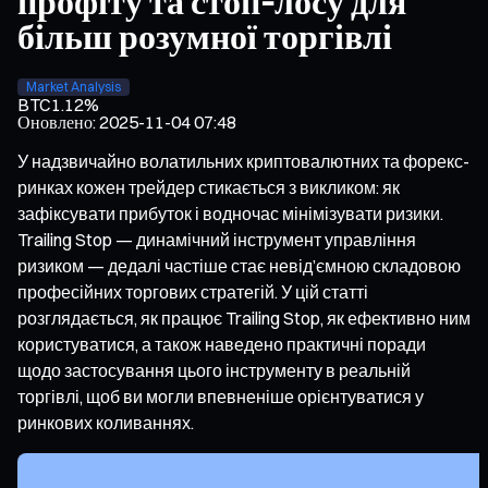
профіту та стоп-лосу для
більш розумної торгівлі
Market Analysis
BTC
1.12%
Оновлено
:
2025-11-04 07:48
У надзвичайно волатильних криптовалютних та форекс-
ринках кожен трейдер стикається з викликом: як
зафіксувати прибуток і водночас мінімізувати ризики.
Trailing Stop — динамічний інструмент управління
ризиком — дедалі частіше стає невід’ємною складовою
професійних торгових стратегій. У цій статті
розглядається, як працює Trailing Stop, як ефективно ним
користуватися, а також наведено практичні поради
щодо застосування цього інструменту в реальній
торгівлі, щоб ви могли впевненіше орієнтуватися у
ринкових коливаннях.