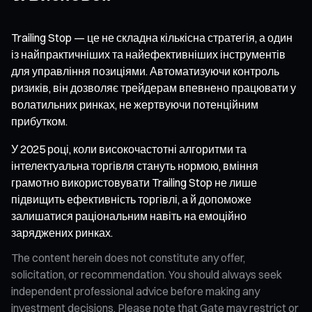
Trailing Stop — це не складна кількісна стратегія, а один
із найпрактичніших та найефективніших інструментів
для управління позиціями. Автоматизуючи контроль
ризиків, він дозволяє трейдерам впевнено працювати у
волатильних ринках, не жертвуючи потенційним
прибутком.
У 2025 році, коли високочастотні алгоритми та
інтелектуальна торгівля стануть нормою, вміння
грамотно використовувати Trailing Stop не лише
підвищить ефективність торгівлі, а й допоможе
залишатися раціональним навіть на емоційно
заряджених ринках.
The content herein does not constitute any offer,
solicitation, or recommendation. You should always seek
independent professional advice before making any
investment decisions. Please note that Gate may restrict or