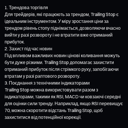
Трендова торгівля
Для трейдерів, які працюють за трендом, Trailing Stop є
ідеальним інструментом. У міру зростання ціни за
трендом рівень стопу піднімається, дозволяючи вчасно
вийти у разі розвороту і не втратити вже отриманий
прибуток.
Захист під час новин
Під впливом важливих новин цінові коливання можуть
бути дуже різкими. Trailing Stop допомагає захистити
отриманий прибуток після стрімкого руху, запобігаючи
втратам у разі раптового розвороту.
Поєднання з технічними індикаторами
Trailing Stop можна використовувати разом з
індикаторами, такими як RSI, MACD чи ковзаючі середні
для оцінки сили тренду. Наприклад, якщо RSI перевищує
70, можна скоротити відстань Trailing Stop, щоб
захиститися від потенційної корекції.