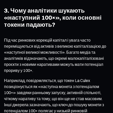
3. Чому аналітики шукають
«наступний 100×», коли основні
токени падають?
Під час ринкових корекцій капітал і увага часто
переміщуються від активів з великою капіталізацією до
«наступної великої можливості». Багато медіа та
аналітиків відзначають, що окремі малокапіталізовані
проєкти з новими наративами можуть мати потенціал
прориву у 100×.
Наприклад, повідомляється, що токен La Culex
позиціонується як «наступна монета з потенціалом
100×» завдяки ранньому запуску, активній спільноті,
чіткому наративу та тому, що він ще не став масовим.
Інші джерела зазначають, що ключ до пошуку монети з
потенціалом 100× полягає у низькій ринковій