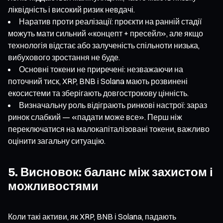
ліквідність і високий ризик невдачі.
Наратив проти реалізації: проєкти на ранній стадії
можуть мати сильний «концепт + пресейл», але якщо
технологія відстає або залученість спільноти низька,
вибухового зростання не буде.
Основні токени не приречені: незважаючи на
поточний тиск, XRP, BNB і Solana мають розвинені
екосистеми та зберігають довгострокову цінність.
Визначальну роль відіграють ринкові настрої: зараз
ринок слабкий — «падати може все». Перш ніж
переключатися на малокапіталізовані токени, важливо
оцінити загальну ситуацію.
5. Висновок: баланс між захистом і
можливостями
Коли такі активи, як XRP, BNB і Solana, падають