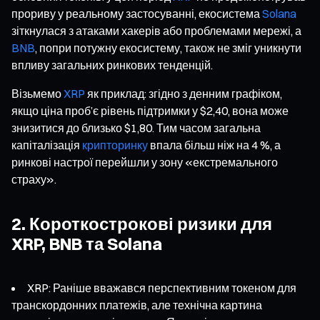
прориву у реальному застосуванні, екосистема
Solana
зіткнулася з атаками хакерів або проблемами мережі, а
BNB
, попри потужну екосистему, також не зміг уникнути
впливу загальних ринкових тенденцій.
Візьмемо
XRP
як приклад: згідно з денним графіком,
якщо ціна проб’є рівень підтримки у $2,40, вона може
знизитися до близько $1,80. Тим часом загальна
капіталізація
крипторинку
впала більш ніж на 4 %, а
ринкові настрої перейшли у зону «екстремального
страху».
2. Короткострокові ризики для
XRP, BNB та Solana
XRP: Раніше вважався перспективним токеном для
транскордонних платежів, але технічна картина