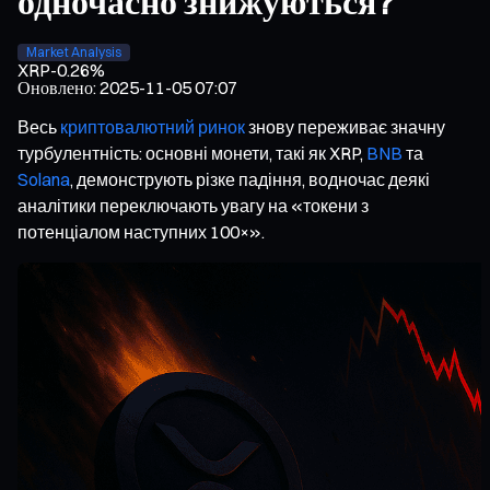
одночасно знижуються?
Market Analysis
XRP
-0.26%
Оновлено
:
2025-11-05 07:07
Весь
криптовалютний ринок
знову переживає значну
турбулентність: основні монети, такі як XRP,
BNB
та
Solana
, демонструють різке падіння, водночас деякі
аналітики переключають увагу на «токени з
потенціалом наступних 100×».