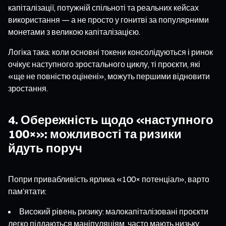
капіталізації, потужній спільноті та реальних кейсах
використання — а не просто у гонитві за популярними
монетами з великою капіталізацією.
Логіка така: коли основні токени консолідуються і ринок
очікує наступного зростального циклу, ті проєкти, які
«ще не повністю оцінені», можуть першими відновити
зростання.
4. Обережність щодо «наступного
100×»: можливості та ризики
йдуть поруч
Попри привабливість ярлика «100× потенціал», варто
пам’ятати:
Високий рівень ризику: малокапіталізовані проєкти
легко піддаються маніпуляціям, часто мають низьку