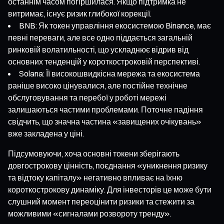
останнім часом погіршилася. Якщо підтримка не
витримає, існує ризик глибокої корекції.
BNB: Як токен управління екосистемою Binance, має
певні переваги, але все одно піддається загальній
ринковій волатильності, що ускладнює відрив від
основних тенденцій у короткостроковій перспективі.
Solana: Її високошвидкісна мережа та екосистема
раніше високо цінувалися, але постійне технічне
обслуговування та перебої у роботі мережі
залишаються частими проблемами. Поточне падіння
свідчить, що значна частина «завищених очікувань»
вже закладена у ціні.
Підсумовуючи, хоча основні токени зберігають
довгострокову цінність, поєднання «уникнення ризику
та відтоку капіталу» негативно впливає на їхню
короткострокову динаміку. Для інвесторів це може бути
слушний момент переоцінити ризики та стежити за
можливими «сигналами розвороту тренду».