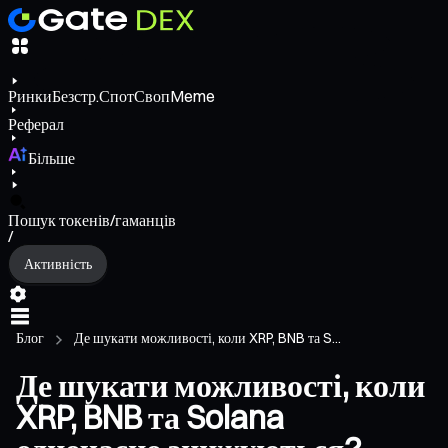
Ринки
Безстр.
Спот
Своп
Meme
Реферал
Більше
Пошук токенів/гаманців
/
Активність
Блог
Де шукати можливості, коли XRP, BNB та S...
Де шукати можливості, коли
XRP, BNB та Solana