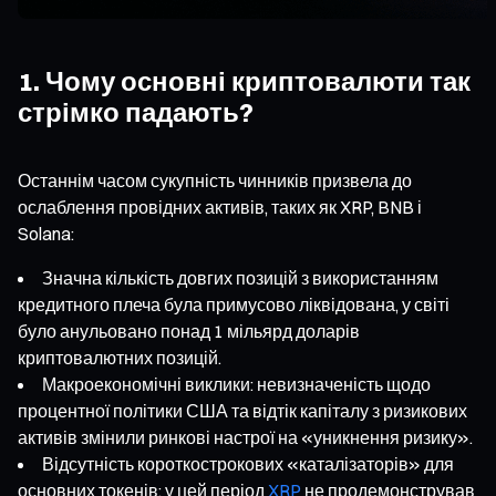
1. Чому основні криптовалюти так
стрімко падають?
Останнім часом сукупність чинників призвела до
ослаблення провідних активів, таких як XRP, BNB і
Solana:
Значна кількість довгих позицій з використанням
кредитного плеча була примусово ліквідована, у світі
було анульовано понад 1 мільярд доларів
криптовалютних позицій.
Макроекономічні виклики: невизначеність щодо
процентної політики США та відтік капіталу з ризикових
активів змінили ринкові настрої на «уникнення ризику».
Відсутність короткострокових «каталізаторів» для
основних токенів: у цей період
XRP
не продемонстрував