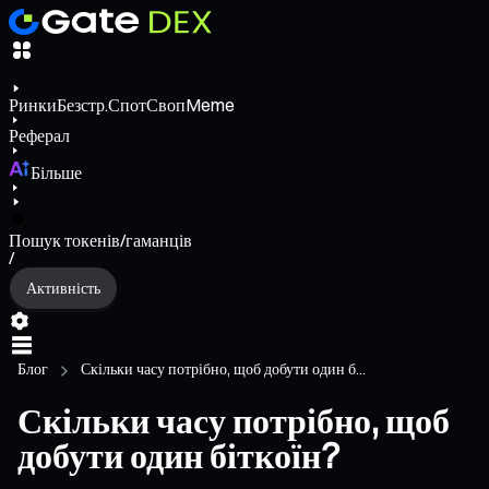
Ринки
Безстр.
Спот
Своп
Meme
Реферал
Більше
Пошук токенів/гаманців
/
Активність
Блог
Скільки часу потрібно, щоб добути один б...
Скільки часу потрібно, щоб
добути один біткоїн?