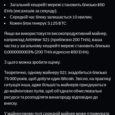
Загальний хешрейт мережі становить близько 650
EH/s (ексахешів за секунду);
Середній час блоку залишається 10 хвилин;
Кожен блок генерує 3,125 BTC.
Якщо ви використовуєте високопродуктивний майнер,
наприклад Antminer S21 (приблизно 200 TH/s), ваша
частка у загальному хешрейті мережі становить близько
0,0000000003% (200 TH/s відносно 650 EH/s).
З цього можна зробити оцінку:
Теоретично, одному майнеру S21 знадобиться близько
75 000 років, щоб добути один Bitcoin. Звісно, на практиці
ситуація інша, адже більшість майнерів приєднуються
до майнінгових пулів, щоб об’єднати обчислювальні
ресурси та розподіляти винагороду відповідно до
внеску.
У майнінговому пулі середній майнер може отримувати