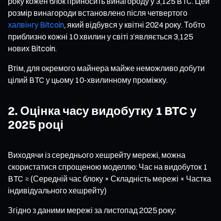
року кожен блок приносить винагороду у 3,125 BTC. Цей
розмір винагороди встановлено після четвертого
халвінгу Bitcoin
, який відбувся у квітні 2024 року. Тобто
приблизно кожні 10 хвилин у світі з’являється 3,125
нових Bitcoin.
Втім, для окремого майнера майже неможливо добути
цілий BTC у цьому 10-хвилинному проміжку.
2. Оцінка часу видобутку 1 BTC у
2025 році
Виходячи із середнього хешрейту мережі, можна
скористатися спрощеною моделлю: Час на видобуток 1
BTC ≈ (Середній час блоку × Складність мережі × Частка
індивідуального хешрейту)
Згідно з даними мережі за листопад 2025 року: