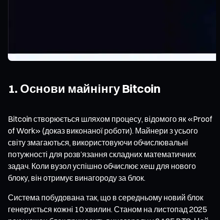
1. Основи майнінгу Bitcoin
Bitcoin створюється шляхом процесу, відомого як «Proof
of Work» (доказ виконаної роботи). Майнери з усього
світу змагаються, використовуючи обчислювальні
потужності для розв’язання складних математичних
задач. Коли вузол успішно обчислює хеш для нового
блоку, він отримує винагороду за блок.
Система побудована так, що в середньому новий блок
генерується кожні 10 хвилин. Станом на листопад 2025