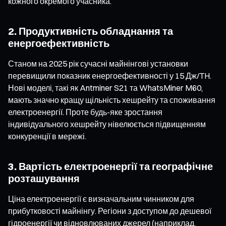
кожного окремого учасника.
2. Продуктивність обладнання та
енергоефективність
Станом на 2025 рік сучасні майнінгові установки
перевищили показник енергоефективності у 15 Дж/TH.
Нові моделі, такі як Antminer S21 та WhatsMiner M60,
мають значно кращу щільність хешрейту та споживання
електроенергії. Проте будь-яке зростання
індивідуального хешрейту нівелюється підвищенням
конкуренції в мережі.
3. Вартість електроенергії та географічне
розташування
Ціна електроенергії є визначальним чинником для
прибутковості майнінгу. Регіони з доступом до дешевої
гідроенергії чи відновлюваних джерел (наприклад,