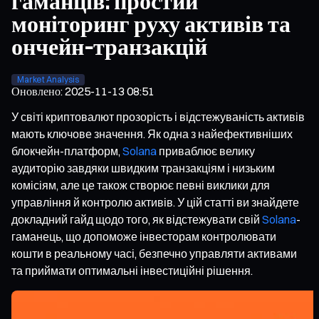
гаманців: простий
моніторинг руху активів та
ончейн-транзакцій
Market Analysis
Оновлено
:
2025-11-13 08:51
У світі криптовалют прозорість і відстежуваність активів
мають ключове значення. Як одна з найефективніших
блокчейн-платформ,
Solana
приваблює велику
аудиторію завдяки швидким транзакціям і низьким
комісіям, але це також створює певні виклики для
управління й контролю активів. У цій статті ви знайдете
докладний гайд щодо того, як відстежувати свій
Solana
-
гаманець, що допоможе інвесторам контролювати
кошти в реальному часі, безпечно управляти активами
та приймати оптимальні інвестиційні рішення.