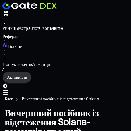
Ринки
Безстр.
Спот
Своп
Meme
Реферал
Більше
Пошук токенів/гаманців
/
Активність
Блог
Вичерпний посібник із відстеження Solana...
Вичерпний посібник із
відстеження Solana-