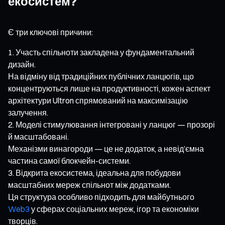
екосистем?
Є три ключові причини:
Участь спільноти закладена у фундаментальний
дизайн.
На відміну від традиційних публічних ланцюгів, що
концентруються лише на продуктивності, кожен аспект
архітектури Ultron спрямований на максимізацію
залучення.
Моделі стимулювання інтегровані у ланцюг — прозорі
й масштабовані.
Механізми винагороди — це не додаток, а невід’ємна
частина самої блокчейн-системи.
Відкрита екосистема, ідеальна для побудови
масштабних мереж спільнот між додатками.
Ця структура особливо підходить для майбутнього
Web3
у сферах соціальних мереж, ігор та економіки
творців.