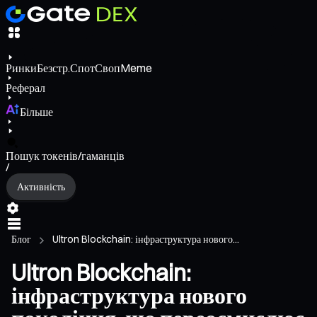
Ринки
Безстр.
Спот
Своп
Meme
Реферал
Більше
Пошук токенів/гаманців
/
Активність
Блог
Ultron Blockchain: інфраструктура нового...
Ultron Blockchain:
інфраструктура нового