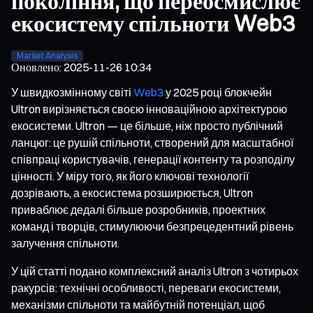
покоління, що переосмислює
екосистему спільноти Web3
Market Analysis
Оновлено
:
2025-11-26 10:34
У швидкозмінному світі
Web3
у 2025 році блокчейн
Ultron вирізняється своєю інноваційною архітектурою
екосистеми. Ultron — це більше, ніж просто публічний
ланцюг: це рушій спільноти, створений для масштабної
співпраці користувачів, генерації контенту та розподілу
цінності. У міру того, як його ключові технології
дозрівають, а екосистема розширюється, Ultron
приваблює дедалі більше розробників, проектних
команд і творців, стимулюючи безпрецедентний рівень
залучення спільноти.
У цій статті подано комплексний аналіз Ultron з чотирьох
ракурсів: технічні особливості, переваги екосистеми,
механізми спільноти та майбутній потенціал, щоб