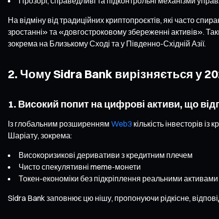
Прозорі, справедливі та підконтрольні механізми упра
На відміну від традиційних криптопроєктів, які часто спира
зростанні» та «довгостроковому збереженні активів». Так
зокрема на Близькому Сході та у Південно-Східній Азії.
2. Чому Sidra Bank вирізняється у 20
1. Високий попит на цифрові активи, що ві
Із глобальним розширенням
Web3
кількість інвесторів із
Шаріату, зокрема:
Високоризикові деривативи з кредитним плечем
Чисто спекулятивні meme-монети
Токен-економіки без підкріплення реальними активами
Sidra Bank заповнює цю нішу, пропонуючи рідкісне, відпов