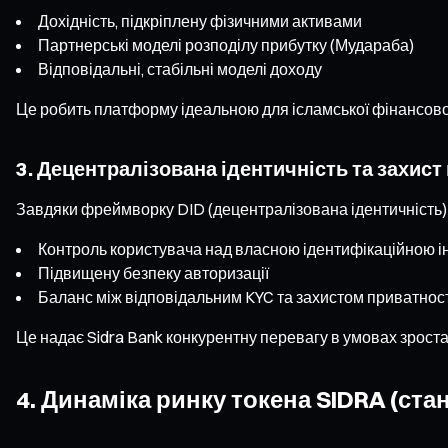
Дохідність, підкріплену фізичними активами
Партнерські моделі розподілу прибутку (Мудараба)
Відповідальні, стабільні моделі доходу
Це робить платформу ідеальною для ісламської фінансової 
3. Децентралізована ідентичність та захист
Завдяки фреймворку DID (децентралізована ідентичність)
Контроль користувача над власною ідентифікаційною 
Підвищену безпеку авторизації
Баланс між відповідальним KYC та захистом приватнос
Це надає Sidra Bank конкурентну перевагу в умовах зрост
4. Динаміка ринку токена SIDRA (стан