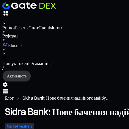
Ринки
Безстр.
Спот
Своп
Meme
Реферал
Більше
Пошук токенів/гаманців
/
Активність
Блог
Sidra Bank: Нове бачення надійного майбу...
Sidra Bank: Нове бачення над
Market Analysis