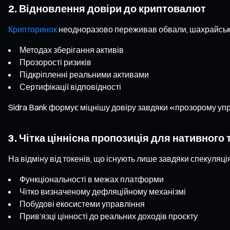
2. Відновлення довіри до криптовалют
Крипторинок
неодноразово переживав обвали, шахрайські в
Методах зберігання активів
Прозорості ризиків
Підкріпленні реальними активами
Сертифікації відповідності
Sidra Bank формує міцнішу довіру завдяки «прозорому уп
3. Чітка ціннісна пропозиція для нативного
На відміну від токенів, що існують лише завдяки спекуляц
Функціональності в межах платформи
Чітко визначеному дефляційному механізмі
Побудові екосистеми управління
Прив’язці цінності до реальних доходів проєкту