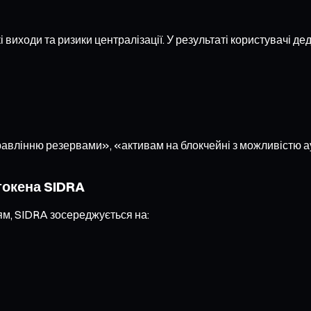
иходи та ризики централізації. У результаті користувачі де
равлінню резервами», «активам на блокчейні з можливістю а
 токена SIDRA
іям, SIDRA зосереджується на: