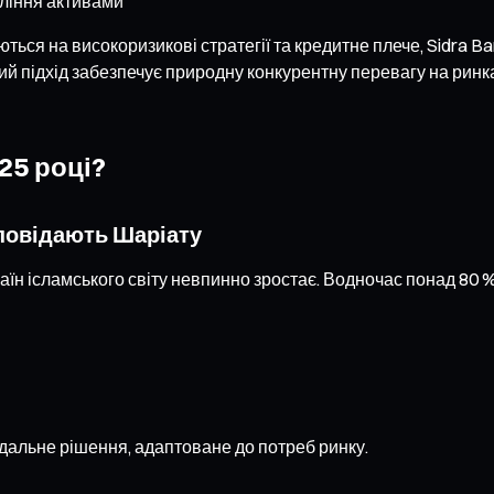
вління активами
ються на високоризикові стратегії та кредитне плече, Sidra B
ий підхід забезпечує природну конкурентну перевагу на ринк
25 році?
дповідають Шаріату
 країн ісламського світу невпинно зростає. Водночас понад 8
ідальне рішення, адаптоване до потреб ринку.