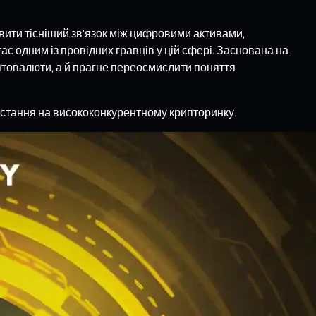
овити тісніший зв’язок між цифровими активами,
є одним із провідних гравців у цій сфері. Заснована на
птовалюти, а й прагне переосмислити поняття
зростання на висококонкурентному крипторинку.