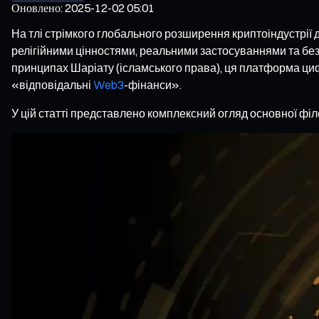
Оновлено
:
2025-12-02 05:01
На тлі стрімкого глобального розширення криптоіндустрії 
релігійними цінностями, реальними застосуваннями та безп
принципах Шаріату (ісламського права), ця платформа циф
«відповідальні
Web3
-фінанси».
У цій статті представлено комплексний огляд основної філо