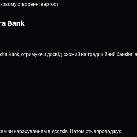
оковому створенні вартості.
ra Bank
dra Bank, отримуючи досвід, схожий на традиційний банкінг,
чем чи нарахуванням відсотків. Натомість впроваджує: