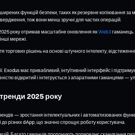
зширених функцій безпеки, таких як резервне копіювання за 
твердження, тож вони менш зручні для частих операцій.
і 2025 року отримав масштабне оновлення як
Web3
гаманець. 
 інші мережі.
 торгових рішень на основі штучного інтелекту, відстеження
ії. Exodus має привабливий, інтуїтивний інтерфейс і підтрим
вністю відкритий і інтегрується з апаратними гаманцями — у
 тренди 2025 року
 трендів — зростання інтелектуальних і автоматизованих фун
до різних dApp, що значно спрощує роботу користувача.
ій. Багато гаманців пропонують попереднє сканування ризи