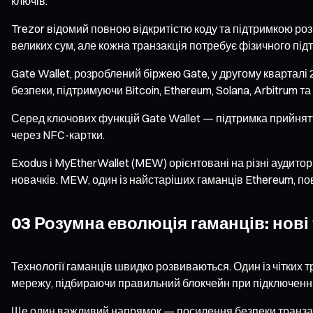
ключів.
Trezor відомий повною відкритістю коду та підтримкою ро
великих сум, але кожна транзакція потребує фізичного під
Gate Wallet, розроблений біржею Gate, у другому квартал
безпеки, підтримуючи Bitcoin, Ethereum, Solana, Arbitrum та
Серед ключових функцій Gate Wallet — підтримка прийняття
через NFC-картки.
Exodus і MyEtherWallet (MEW) орієнтовані на різні аудитор
новачків. MEW, один із найстаріших гаманців Ethereum, по
03 Розумна еволюція гаманців: нові
Технології гаманців швидко розвиваються. Один із чітких
мережу, підбираючи правильний блокчейн при підключенні 
Ще один важливий напрямок — посилення безпеки транзакц