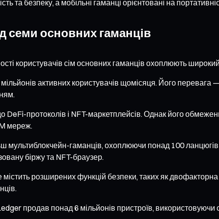
ь та безпеку, а мобільні гаманці орієнтовані на портативність
яд семи основних гаманців
шості користувачів сім основних гаманців охоплюють широкий 
мільйонів активних користувачів щомісяця. Його перевага —
ням.
 DeFi-протоколів і NFT-маркетплейсів. Однак його обмеження
M мереж.
ільш мультиблокчейн-гаманців, охоплюючи понад 100 ланцюгів
зовану біржу та NFT-браузер.
е містить розширених функцій безпеки, таких як двофакторна 
нців.
. Ledger продав понад 6 мільйонів пристроїв, використовуючи