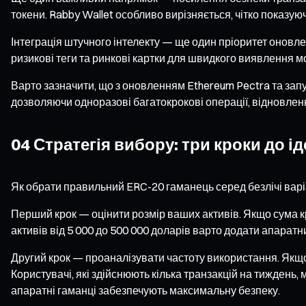
токени. Rabby Wallet особливо вирізняється, чітко показую
Інтеграція штучного інтелекту — ще один пріоритет оновле
ризикові теги та ринкові картки для швидкого виявлення м
Варто зазначити, що з оновленням Ethereum Pectra та зап
дозволяючи одноразові багатокрокові операції, відновленн
04 Стратегія вибору: три кроки до 
Як обрати правильний ERC-20 гаманець серед безлічі варі
Перший крок — оцінити розмір ваших активів. Якщо сума к
активів від 5 000 до 500 000 доларів варто додати апарат
Другий крок — проаналізувати частоту використання. Якщо
Користувачі, які здійснюють кілька транзакцій на тиждень,
апаратні гаманці забезпечують максимальну безпеку.