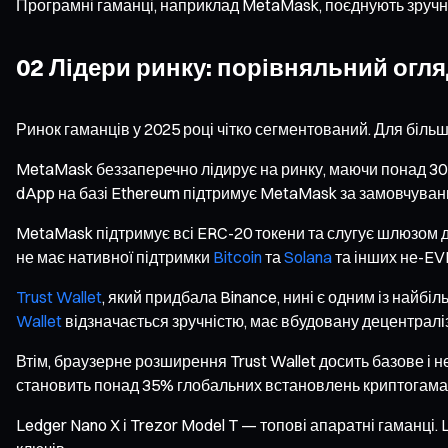
Програмні гаманці, наприклад MetaMask, поєднують зручніст
02 Лідери ринку: порівняльний огл
Ринок гаманців у 2025 році чітко сегментований. Для біль
MetaMask беззаперечно лідирує на ринку, маючи понад 30 
dApp на базі Ethereum підтримує MetaMask за замовчуван
MetaMask підтримує всі ERC-20 токени та слугує шлюзом до
не має нативної підтримки
Bitcoin
та
Solana
та інших не-EV
Trust Wallet
, який придбала Binance, нині є одним із найб
Wallet
відзначається зручністю, має вбудовану децентралі
Втім, браузерне розширення Trust Wallet досить базове і н
становить понад 35% глобальних встановлень криптогама
Ledger Nano X і Trezor Model T — топові апаратні гаманці