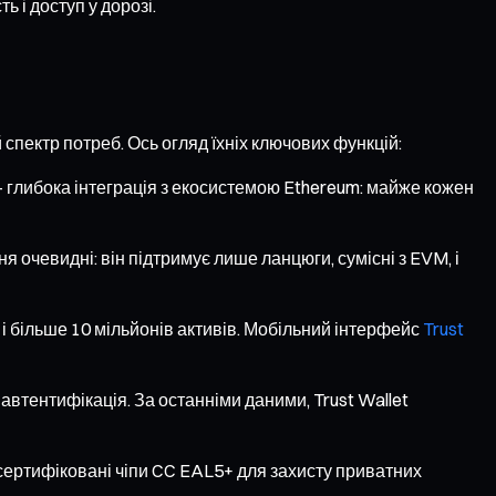
 і доступ у дорозі.
спектр потреб. Ось огляд їхніх ключових функцій:
 глибока інтеграція з екосистемою Ethereum: майже кожен
 очевидні: він підтримує лише ланцюги, сумісні з EVM, і
 і більше 10 мільйонів активів. Мобільний інтерфейс
Trust
автентифікація. За останніми даними, Trust Wallet
 сертифіковані чіпи CC EAL5+ для захисту приватних