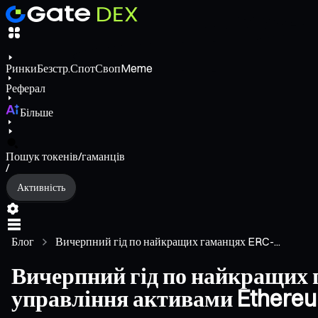
Ринки
Безстр.
Спот
Своп
Meme
Реферал
Більше
Пошук токенів/гаманців
/
Активність
Блог
Вичерпний гід по найкращих гаманцях ERC-...
Вичерпний гід по найкращих г
управління активами Ethere