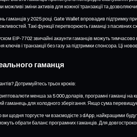
чи можливі зміни активів для кожної транзакції та дозволяючи
нь гаманців у 2025 році. Gate Wallet впровадив підтримку пр
ожливостей. Такі функції перетворюють гаманці з пасивних с
уском EIP-7702 звичайні акаунти гаманців можуть тимчасово 
я ключів і транзакції без газу за підтримки спонсора. Ці но
ідеального гаманця
антів? Дотримуйтесь трьох кроків:
риптовалюти менша за 5 000 доларів, програмні гаманці на к
ний гаманець для холодного зберігання. Якщо сума перевищує
 ви щодня торгуєте чи взаємодієте з dApp, найкращими будут
 можуть обрати баланс програмних гаманців. Для довгострокови