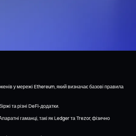
кенів у мережі Ethereum, який визначає базові правила
ржі та різні DeFi-додатки.
паратні гаманці, такі як Ledger та Trezor, фізично