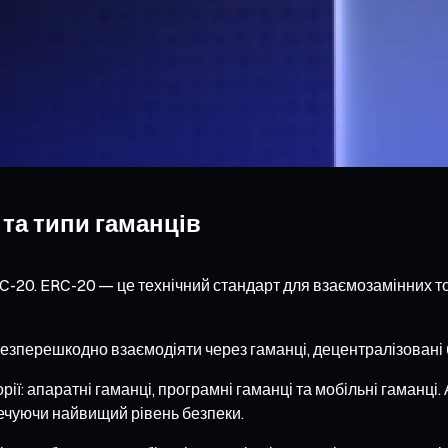
 та типи гаманців
C-20. ERC-20 — це технічний стандарт для взаємозамінних то
езперешкодно взаємодіяти через гаманці, децентралізовані бі
ї: апаратні гаманці, програмні гаманці та мобільні гаманці. А
печуючи найвищий рівень безпеки.