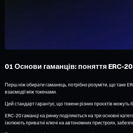
01 Основи гаманців: поняття ERC-20
Перш ніж обирати гаманець, потрібно розуміти, що таке ER
взаємодії між токенами.
Цей стандарт гарантує, що токени різних проєктів можуть б
ERC-20 гаманці на ринку поділяються на три основні категорі
ізолюють приватні ключі на автономних пристроях, забез