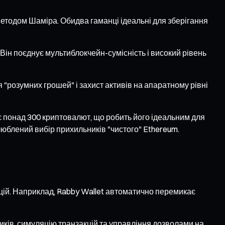
методом Шаміра. Обидва гаманці ідеальні для зберігання
Він поєднує мультиблокчейн-сумісність і високий рівень
 "розумних грошей" і захист активів на апаратному рівні
ує понад 300 криптовалют, що робить його ідеальним для
люблений вибір прихильників "чистого" Ethereum.
кцій. Наприклад, Rabby Wallet автоматично перемикає
ків, симуляцію транзакцій та управління дозволами на