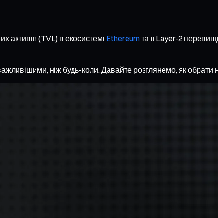
их активів (TVL) в екосистемі
Ethereum
та її Layer-2 переви
 важливішими, ніж будь-коли. Давайте розглянемо, як обрат