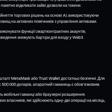
 пакетно відкликати зайві дозволи на токени.
ийняття торгових рішень на основі AI, використовуючи
ховищ на активних помічників з управління активами.
виконувати функції смартконтрактних акаунтів,
вовведення знижують бар’єри для входу у Web3.
шталт MetaMask або Trust Wallet достатньо безпечні. Для
 500 000 доларів, апаратний гаманець є обов’язковим.
ь мобільні гаманці або браузерні розширення.
х власників, які здійснюють одну-дві операції на місяць,