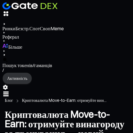
Ринки
Безстр.
Спот
Своп
Meme
Реферал
Більше
Пошук токенів/гаманців
/
Активність
Блог
Криптовалюта Move-to-Earn: отримуйте вин...
Криптовалюта Move-to-
Earn: отримуйте винагороду