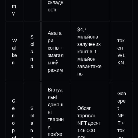
складн
m
ості
y
$4,7
Авата
S
мільйона
W
ри
ток
ol
залучених
al
котів +
ен
a
коштів, 1
ke
змагал
WL
n
мільйон
n
ьний
KN
a
завантаже
режим
нь
Віртуа
Gen
льні
G
ope
домаш
e
S
Обсяг
t
ні
n
ol
торгівлі
NF
тварин
o
a
NFT досяг
T +
и,
p
n
146 000
ток
пов’яз
et
a
SOL
ен