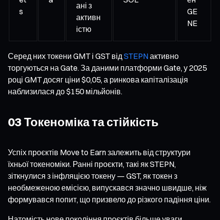
ані з
s
GE
активн
NE
істю
Серед них токени GMT і GST від
STEPN
активно
торгуються на Gate. За даними платформи Gate, у 2025
році GMT досяг ціни $0,05, а ринкова капіталізація
наблизилася до $150 мільйонів.
03 Токеноміка та стійкість
Успіх проєктів Move to Earn залежить від структури
їхньої токеноміки. Ранні проєкти, такі як STEPN,
зіткнулися з інфляцією токену — GST, як токен з
необмеженою емісією, випускався значно швидше, ніж
формувався попит, що призвело до різкого падіння ціни.
Натомість нове покоління проєктів більше уваги