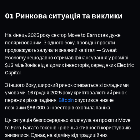
01 Ринкова ситуація та виклики
На кінець 2025 року сектор Move to Earn став дуже
поляризованим. З одного боку, провідні проєкти
продовжують залучати значний капітал — Sweat
Economy нещодавно отримав фінансування у розмірі
$13 мільйонів від відомих інвесторів, серед яких Electric
Capital.
З іншого боку, широкий ринок стикається зі складними
умовами. 16 грудня 2025 року криптовалютний ринок
пережив різке падіння,
Bitcoin
опустився нижче
позначки $86 000, а інвесторів охопила паніка.
Ця ситуація безпосередньо вплинула на проєкти Move
to Earn. Багато токенів і рівень активності користувачів
знизилися. Однак, на відміну від традиційних