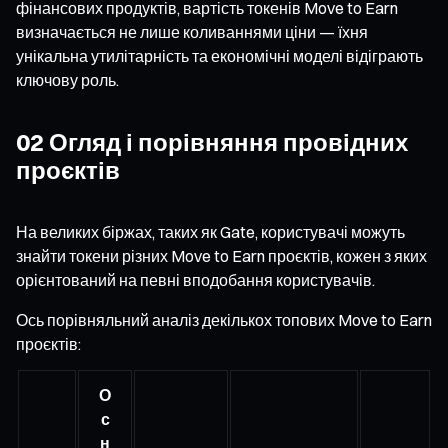
фінансових продуктів, вартість токенів Move to Earn
визначається не лише коливаннями ціни — їхня
унікальна утилітарність та економічні моделі відіграють
ключову роль.
02 Огляд і порівняння провідних
проєктів
На великих біржах, таких як Gate, користувачі можуть
знайти токени різних Move to Earn проєктів, кожен з яких
орієнтований на певні вподобання користувачів.
Ось порівняльний аналіз декількох топових Move to Earn
проєктів:
О
с
н