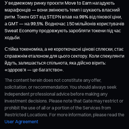
У ведмежому ринку проєкти Move to Earn нагадують
марафонців — вони змінюють темп і шукають власний
ритм. Токен GST від STEPN впав на 98% від пікової ціни,
а GMT — на 99,5%. Водночас 150 мільйонів користувачів
Sweat Economy продовжують заробляти токени під час
ходьби.
Стійка токеноміка, а не короткочасні цінові сплески, стає
справжнім еталоном для цього сектору. Коли спекулянти
йдуть, залишається спільнота, яка дійсно вірить:
«здоров’я — це багатство».
The content herein does not constitute any offer,
solicitation, or recommendation. You should always seek
independent professional advice before making any
investment decisions. Please note that Gate may restrict or
prohibit the use of all or a portion of the Services from
Restricted Locations. For more information, please read the
User Agreement