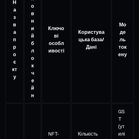
Н
о
а
в
з
н
в
Мо
и
Ключо
а
Користува
де
й
ві
п
цька база/
ль
б
особл
р
Дані
ток
л
ивості
о
ену
о
є
к
кт
ч
у
е
й
н
GS
T
(ут
NFT-
Кількість
илі