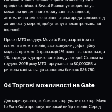
приділяє стійкості. Sweat Economy використовує
механізм динамічного коригування складності,
автоматично змінюючи рівень винагороди залежно від
активності у мережі, щоб уникнути неконтрольованої
інфляції.
Проєкт MTG поєднує Move to Earn, азартні ігри та
елементи мем-токенів, застосовуючи дефляційну
модель: при кожній транзакції 1% токенів спалюється, а
1% надходить до призового фонду лотереї. Станом на
грудень 2025 року MTG торгувався по $0,000055, а
ринкова капіталізація становила близько $36 780.
04 Торгові можливості на Gate
Для користувачів, які бажають торгувати в секторі Move
to Earn, Gate пропонує широкий вибір токенів. Серед