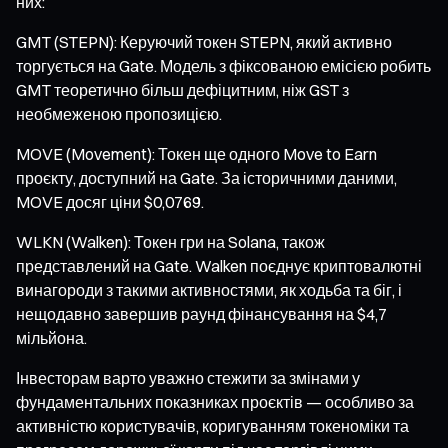
них:
GMT (STEPN): Керуючий токен STEPN, який активно
торгується на Gate. Модель з фіксованою емісією робить
GMT теоретично більш дефіцитним, ніж GST з
необмеженою пропозицією.
MOVE (Movement): Токен ще одного Move to Earn
проєкту, доступний на Gate. За історичними даними,
MOVE досяг ціни $0,0769.
WLKN (Walken): Токен гри на Solana, також
представлений на Gate. Walken поєднує криптовалютні
винагороди з такими активностями, як ходьба та біг, і
нещодавно завершив раунд фінансування на $4,7
мільйона.
Інвесторам варто уважно стежити за змінами у
фундаментальних показниках проєктів — особливо за
активністю користувачів, коригуванням токеноміки та