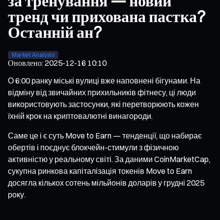
за тренування — новий
тренд чи прихована пастка?
Останній ан?
Market Analysis
Оновлено
:
2025-12-16 10:10
О 6:00 ранку міські вулиці вже наповнені бігунами. На
відміну від звичайних прихильників фітнесу, ці люди
використовують застосунки, які перетворюють кожен
їхній крок на криптовалютні винагороди.
Саме це і є суть Move to Earn — тенденції, що набирає
обертів і поєднує блокчейн-стимули з фізичною
активністю у реальному світі. За даними CoinMarketCap,
сукупна ринкова капіталізація токенів Move to Earn
досягла кількох сотень мільйонів доларів у грудні 2025
року.