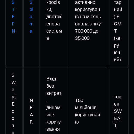
S
S
кросів
активних
тар
T
ol
ки,
користувач
ний
E
a
двоток
ів на місяць
) +
P
n
енова
впала з піку
GM
N
a
систем
700 000 до
T
а
35 000
(ке
ру
юч
ий)
S
Вхід
w
без
e
витрат
at
ток
N
,
150
E
ен
E
динамі
мільйонів
c
SW
A
чне
користувач
o
EA
R
коригу
ів
n
T
вання
o