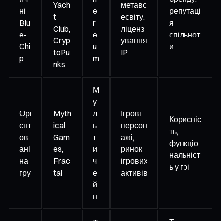
Yach
метавс
ні
e
репутаці
t
есвіту,
Blu
r
я
Club,
ліценз
e-
e
спільнот
Cryp
ування
Chi
u
и
toPu
IP
p
m
nks
М
у
Орі
Myth
л
Ігрові
Корисніс
єнт
ical
ь
персон
ть,
ов
Gam
т
ажі,
функціо
ані
es,
и
ринок
нальніст
на
Frac
ч
ігрових
ь у грі
гру
tal
е
активів
й
н