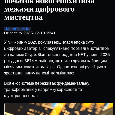
початок нової епохи поза
межами цифрового
мистецтва
Market Analysis
Оновлено
:
2025-12-19 09:41
У NFT-ринку 2025 року завершилася епоха суто
цифрових аватарів і спекулятивної торгівлі мистецтвом.
За даними CryptoSlam, обсяг продажів NFT у липні 2025
року досяг $574 мільйонів, що стало другим найвищим
місячним показником за рік. Однак основні рушії цього
зростання ринку непомітно змінилися.
Вся екосистема переживає фундаментальну
трансформацію у напрямку корисності та
функціональності.