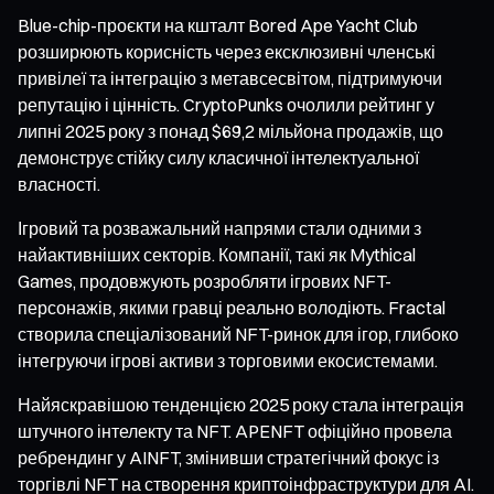
Blue-chip-проєкти на кшталт Bored Ape Yacht Club
розширюють корисність через ексклюзивні членські
привілеї та інтеграцію з метавсесвітом, підтримуючи
репутацію і цінність. CryptoPunks очолили рейтинг у
липні 2025 року з понад $69,2 мільйона продажів, що
демонструє стійку силу класичної інтелектуальної
власності.
Ігровий та розважальний напрями стали одними з
найактивніших секторів. Компанії, такі як Mythical
Games, продовжують розробляти ігрових NFT-
персонажів, якими гравці реально володіють. Fractal
створила спеціалізований NFT-ринок для ігор, глибоко
інтегруючи ігрові активи з торговими екосистемами.
Найяскравішою тенденцією 2025 року стала інтеграція
штучного інтелекту та NFT. APENFT офіційно провела
ребрендинг у AINFT, змінивши стратегічний фокус із
торгівлі NFT на створення криптоінфраструктури для AI.