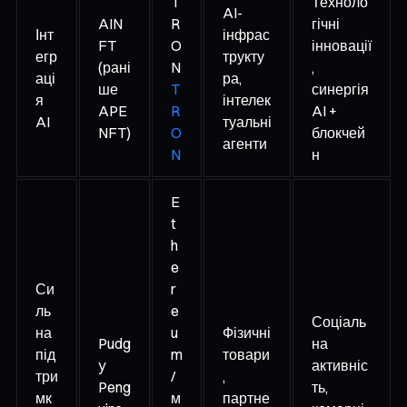
T
Техноло
AI-
AIN
R
гічні
Інт
інфрас
FT
O
інновації
егр
трукту
(рані
N
,
аці
ра,
ше
T
синергія
я
інтелек
APE
R
AI +
AI
туальні
NFT)
O
блокчей
агенти
N
н
E
t
h
e
Си
r
ль
e
Соціаль
на
u
Фізичні
Pudg
на
під
m
товари
y
активніс
три
/
,
Peng
ть,
мк
м
партне