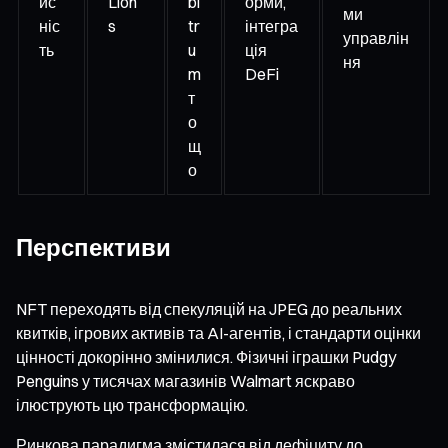
ис
Lion
bi
орми,
ми
ніс
s
tr
інтегра
управлін
ть
u
ція
ня
m
DeFi
т
о
щ
о
Перспективи
NFT переходять від спекуляцій на JPEG до реальних
квитків, ігрових активів та AI-агентів, і стандарти оцінки
цінності докорінно змінилися. Фізичні іграшки Pudgy
Penguins у тисячах магазинів Walmart яскраво
ілюструють цю трансформацію.
Ринкова парадигма змістилася від дефіциту до