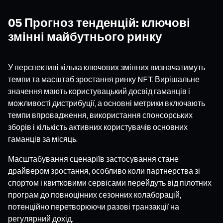
05 Прогноз тенденцій: ключові
змінні майбутнього ринку
У перспективі кілька ключових змінних визначатимуть
темпи та масштаб зростання ринку NFT. Вирішальне
значення мають користувацький досвід гаманців і
можливості дистрибуції, а основні метрики включають
темпи впровадження, використання спонсорських
зборів і кількість активних користувачів основних
гаманців за місяць.
Масштабування сценаріїв застосування стане
драйвером зростання, особливо коли партнерства зі
спортом і квитковими сервісами перейдуть від пілотних
програм до повноцінних сезонних колаборацій,
потенційно перетворюючи разові транзакції на
регулярний дохід.