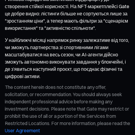
створення стійкої корисності. На NFT-маркетплейсі Gate
це добре видно: лістинги більше не сортуються лише за
"зростанням ціни", а тепер мають фільтри за "сценарієм
використання" та "активністю спільноти".
У найближчі місяці напрямок ринку залежатиме від того,
чи зможуть партнерства зі спортивними лігами
масштабуватися на весь сезон, чи AI-агенти дійсно
зможуть автономно виконувати завдання у блокчейні, і
де з’явиться наступний проєкт, що поєднає фізичні та
цифрові активи.
The content herein does not constitute any offer,
solicitation, or recommendation. You should always seek
independent professional advice before making any
investment decisions. Please note that Gate may restrict or
prohibit the use of all or a portion of the Services from
Restricted Locations. For more information, please read the
User Agreement