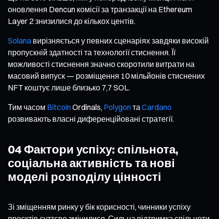
оновлення Dencun комісії за транзакції на Ethereum
Layer 2 знизилися до кількох центів.
Solana
вирізняється у певних сценаріях завдяки високій
пропускній здатності та технології стиснення. Її
можливості стиснення значно скоротили витрати на
масовий випуск — розміщення 10 мільйонів стиснених
NFT коштує лише близько 7,7 SOL.
Тим часом
Bitcoin
Ordinals,
Polygon
та
Cardano
розвивають власні диференційовані стратегії.
04 Фактори успіху: спільнота,
соціальна активність та нові
моделі розподілу цінності
Зі зміщенням ринку у бік корисності, чинники успіху
проєктів суттєво змінилися. Сильна підтримка спільноти