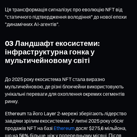
Ця трансформація сигналізує про еволюцію NFT від
"статичного підтвердження володіння" до нової епохи
"динамічних AI-агентів".
03 Ландшафт екосистеми:
інфраструктурна гонка у
мультичейновому світі
До 2025 року екосистема NFT стала виразно
мультичейновою, де різні блокчейни використовують
унікальні переваги для охоплення окремих сегментів
ринку.
Ethereum та його Layer 2-мережі зберігають лідерство
завдяки зрілим екосистемам. У липні 2025 року обсяг
продажів NFT на базі
Ethereum
досяг $275,6 мільйона,
що на 56% більше, ніж у попередньому місяці. Після