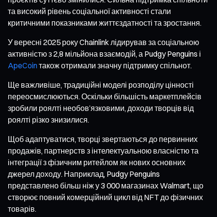
та високий рівень соціальної активності стали
критичними показниками життєздатності та зростання.
У вересні 2025 року Chainlink лідирував за соціальною
активністю з 2,8 мільйона взаємодій, а Pudgy Penguins і
ApeCoin
також отримали значну підтримку спільнот.
Ще важливіше, традиційні моделі розподілу цінності
переосмислюються. Оскільки більшість маркетплейсів
зробили роялті необов’язковими, доходи творців від
роялті різко знизилися.
Щоб адаптуватися, творці звертаються до первинних
продажів, партнерств з інтелектуальною власністю та
інтеграції з фізичним ритейлом як нових основних
джерел доходу. Наприклад, Pudgy Penguins
представлено більш ніж у 3 000 магазинах Walmart, що
створює повний комерційний цикл від NFT до фізичних
товарів.