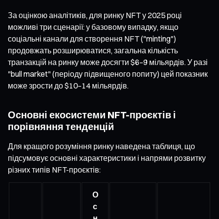
За оцінкою аналітиків, для ринку NFT у 2025 році
можливі три сценарії: у базовому випадку, якщо
соціальні канали для створення NFT ("minting")
продовжать розширюватися, загальна кількість
транзакцій на ринку може досягти $6–9 мільярдів. У разі
"bull market" (періоду підвищеного попиту) цей показник
може зрости до $10–14 мільярдів.
Основні екосистеми NFT-проєктів і
порівняння тенденцій
Для кращого розуміння ринку наведена таблиця, що
підсумовує основні характеристики і напрями розвитку
різних типів NFT-проєктів:
О
с
н