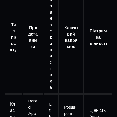
о
в
н
Ти
а
Пре
Ключо
п
е
Підтрим
дста
вий
пр
к
ка
вни
напря
оє
о
цінності
ки
мок
кту
с
и
с
т
е
м
а
Bore
Кл
E
d
Розши
ас
t
Цінність
Ape
рення
ич
h
бренду,