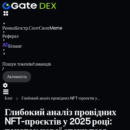
Ринки
Безстр.
Спот
Своп
Meme
Реферал
Більше
Пошук токенів/гаманців
/
Активність
Блог
Глибокий аналіз провідних NFT-проєктів у...
Глибокий аналіз провідних
NFT-проєктів у 2025 році: