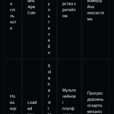
uins,
комерці
а
у
рства з
Ape
йна
спі
л
ритейл
Coin
екосисте
ль
ь
ом
ма
нот
т
и
и
ч
е
й
н
S
ol
a
n
a
Мульти
Прогрес
Но
/
чейнов
дорожнь
ва
Load
A
і
ої карти,
кор
ed
r
платф
механіз