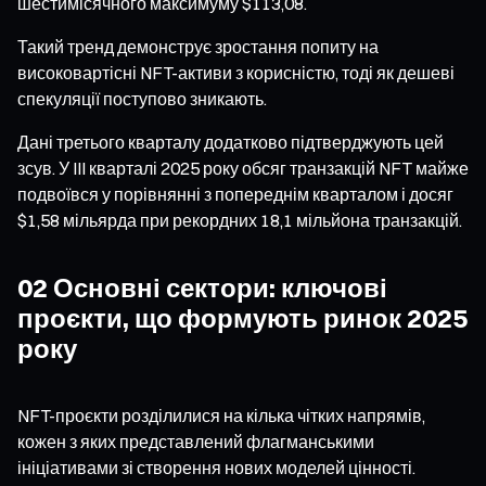
шестимісячного максимуму $113,08.
Такий тренд демонструє зростання попиту на
високовартісні NFT-активи з корисністю, тоді як дешеві
спекуляції поступово зникають.
Дані третього кварталу додатково підтверджують цей
зсув. У III кварталі 2025 року обсяг транзакцій NFT майже
подвоївся у порівнянні з попереднім кварталом і досяг
$1,58 мільярда при рекордних 18,1 мільйона транзакцій.
02 Основні сектори: ключові
проєкти, що формують ринок 2025
року
NFT-проєкти розділилися на кілька чітких напрямів,
кожен з яких представлений флагманськими
ініціативами зі створення нових моделей цінності.