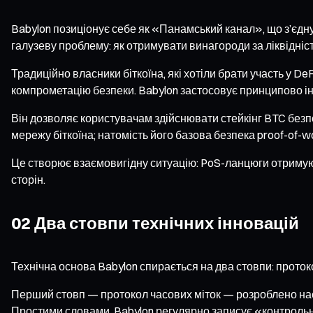
Babylon позиціонує себе як «Панамський канал», що з’єдну
галузеву проблему: як отримувати винагороди за ліквідніст
Традиційно власники біткоїна, які хотіли брати участь у D
компрометацію безпеки. Babylon застосовує принципово ін
Він дозволяє користувачам здійснювати стейкінг BTC безп
мережу біткоїна; натомість його базова безпека proof-of
Це створює взаємовигідну ситуацію: PoS-ланцюги отримують
сторін.
02 Два стовпи технічних інновацій
Технічна основа Babylon спирається на два стовпи: протокол
Перший стовп — протокол часових міток — розроблено насам
Простими словами, Babylon регулярно записує «контрольні