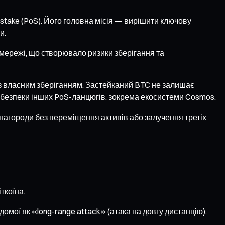
stake (PoS). Його головна місія — вирішити ключову
и.
і мережі, що створювало ризики зберігання та
 з власним зберіганням. Застейканий BTC не залишає
я безпеки інших PoS-ланцюгів, зокрема екосистеми Cosmos.
инагороди без переміщення активів або залучення третіх
ткоїна.
мої як «long-range attack» (атака на довгу дистанцію).