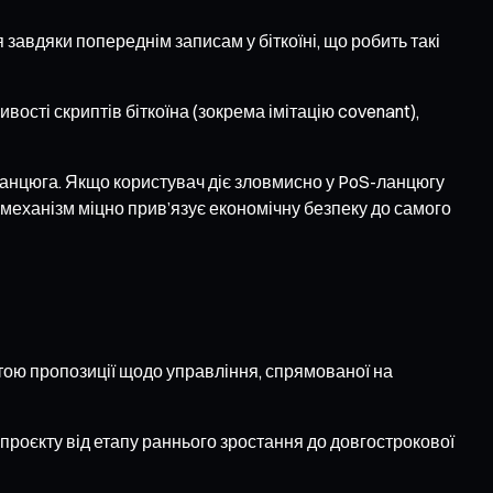
 завдяки попереднім записам у біткоїні, що робить такі
сті скриптів біткоїна (зокрема імітацію covenant),
ланцюга. Якщо користувач діє зловмисно у PoS-ланцюгу
 механізм міцно прив’язує економічну безпеку до самого
тою пропозиції щодо управління, спрямованої на
 проєкту від етапу раннього зростання до довгострокової