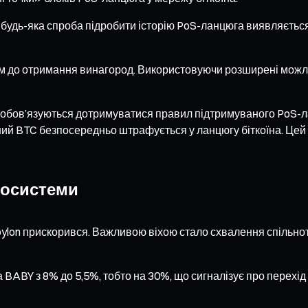
, будь-яка спроба підробити історію PoS-ланцюга виявляється
м до отримання винагород. Використовуючи розширені можливо
а зобов’язуються дотримуватися правил підтримуваного PoS-
аний BTC безпосередньо штрафується у ланцюгу біткоїна. Цей
екосистеми
bylon прискорився. Важливою віхою стало схвалення спільно
 BABY з 8% до 5,5%, тобто на 30%, що сигналізує про перехід