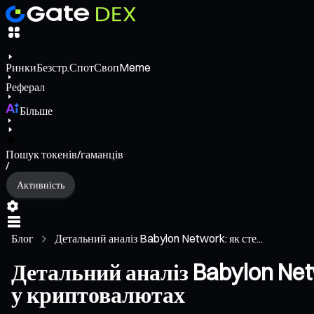
Ринки
Безстр.
Спот
Своп
Meme
Реферал
Більше
Пошук токенів/гаманців
/
Активність
Блог
Детальний аналіз Babylon Network: як сте...
Детальний аналіз Babylon Netw
у криптовалютах