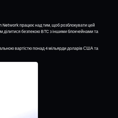
on Network працює над тим, щоб розблокувати цей
ам ділитися безпекою BTC з іншими блокчейнами та
гальною вартістю понад 4 мільярди доларів США та