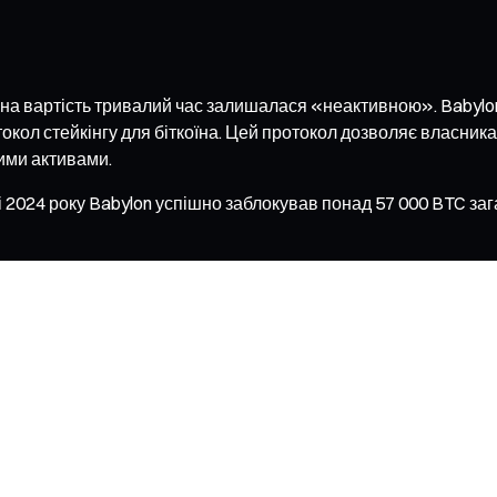
езна вартість тривалий час залишалася «неактивною». Babyl
кол стейкінгу для біткоїна. Цей протокол дозволяє власник
ими активами.
і 2024 року Babylon успішно заблокував понад 57 000 BTC за