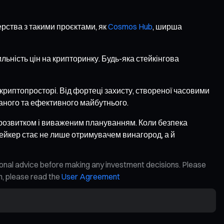
рства з такими проєктами, як
Cosmos Hub
, ширша
ьність цін на крипторинку. Будь-яка стейкінгова
криптопросторі. Від фортеці захисту, створеної часовими
язаного та ефективного майбутнього.
м розвитком і виваженим плануванням. Коли безпека
ейкер стає не лише отримувачем винагород, а й
ional advice before making any investment decisions. Please
on, please read the
User Agreement