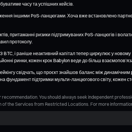
ребуватиме часу та успішних кейсів.
вадження іншими PoS-ланцюгами. Хоча вже встановлено партне
ів, притаманні ризики підтримуваних PoS-ланцюгів і волатил
авил протоколу.
 BTC, і раніше неактивний капітал тепер циркулює у новому 
рильйонні ринки, кожен крок Babylon веде до більш взаємопов’
стейкінгу свідчать, що проєкт знайшов баланс між динамічни
 на фундамент підтримки мульти-ланцюгового світу, кожен ст
n, or recommendation. You should always seek independent profess
tion of the Services from Restricted Locations. For more informati