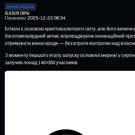
Market Analysis
BABI
9.08%
Оновлено
:
2025-12-23 08:34
Біткоїн є основою криптовалютного світу, але його велич
багатомільярдний актив, впроваджуючи інноваційний прото
отримувати винагороди — без втрати контролю над власн
З моменту першого етапу запуску основної мережі у серпн
залучив понад 140 000 учасників.