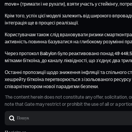
move» (тримати і не рухати), взяти участь у стейкінгу, пот
Крім того, успіх цієї моделі залежить від широкого впро
інтеграція ще в процесі реалізації.
Користувачам також слід враховувати ризики смартконтракт
активність повинна базуватися на глибокому розумінні пр
Через протокол Babylon було реактивовано понад 49 448,53
мітками біткоїна, до каналу ліквідності, що з’єднує два т
Останні пропозиції щодо зниження інфляції та спільного 
хешрейту біткоїна перетворюється з ізольованого ресурсу
співархітектором нової парадигми безпеки.
The content herein does not constitute any offer, solicitatio
note that Gate may restrict or prohibit the use of all or a por