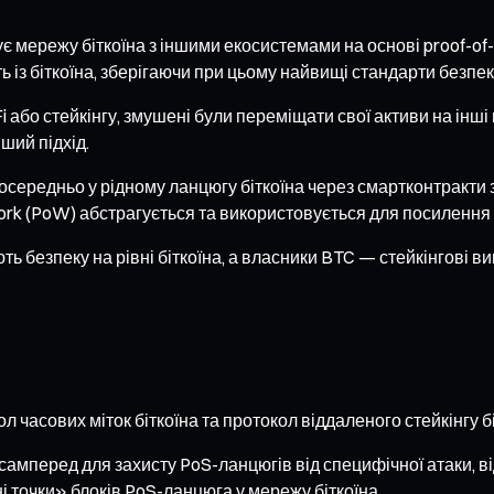
є мережу біткоїна з іншими екосистемами на основі proof-of-
ь із біткоїна, зберігаючи при цьому найвищі стандарти безпек
eFi або стейкінгу, змушені були переміщати свої активи на інш
ший підхід.
осередньо у рідному ланцюгу біткоїна через смартконтракти
-work (PoW) абстрагується та використовується для посиленн
 безпеку на рівні біткоїна, а власники BTC — стейкінгові в
 часових міток біткоїна та протокол віддаленого стейкінгу бі
перед для захисту PoS-ланцюгів від специфічної атаки, відо
 точки» блоків PoS-ланцюга у мережу біткоїна.