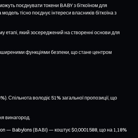
можуть поєднувати токени BABY з біткоїном для
модель тісно поєднує інтереси власників біткоїна з
му етапі, який зосереджений на створенні основи для
розширеними функціями безпеки, що стане центром
8%). Спільнота володіє 51% загальної пропозиції, що
ня винагород.
lon — Babylons (BABI) — коштує $0,0001588, що на 1,18%