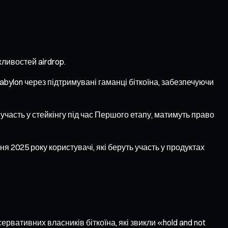
жливостей airdrop.
abylon через підтримувані гаманці біткоїна, забезпечуючи
 участь у стейкінгу під час Першого етапу, матимуть право
ня 2025 року користувачі, які беруть участь у продуктах
рвативних власників біткоїна, які звикли «hold and not