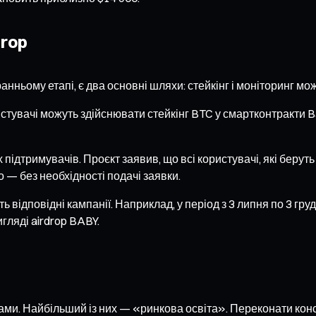
drop
анньому етапі, є два основні шляхи: стейкінг і моніторинг мо
ристувачі можуть здійснювати стейкінг BTC у смартконтракти B
підтримувачів. Проєкт заявив, що всі користувачі, які беруть
о — без необхідності подачі заявки.
відповідні кампанії. Наприклад, у період з 3 липня по 3 груд
гляді airdrop BABY.
ами. Найбільший із них — «ринкова освіта». Переконати консе