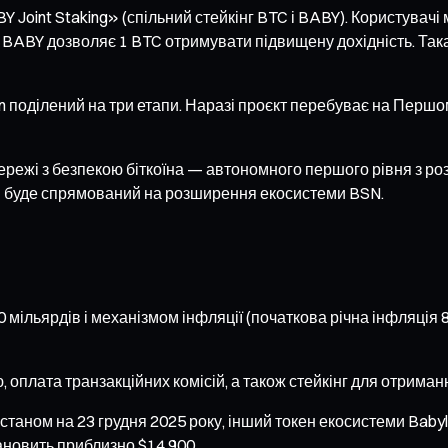
oint Staking» (спільний стейкінг BTC і BABY). Користувачі 
 BABY дозволяє 1 BTC отримувати підвищену дохідність. Така 
n поділений на три етапи. Наразі проєкт перебуває на Першо
мережі з безпекою біткоїна — автономного першого рівня з 
тап буде спрямований на розширення екосистеми BSN.
 мільярдів і механізмом інфляції (початкова річна інфляція 
, оплата транзакційних комісій, а також стейкінг для отриман
станом на 23 грудня 2025 року, інший токен екосистеми Baby
тановить приблизно $14 900.