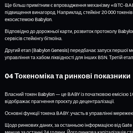
Ще більш примітним є впровадження механізму «BTC-BABY J
підвищення винагород. Наприклад, стейкінг 20 000 токенів
екосистемою Babylon.
Відповідно до дорожньої карти, розвиток протоколу Babylo
сервісів стейкінгу біткоїна.
Другий етап (Babylon Genesis) передбачає запуск першої 
управління та хабом ліквідності для інших BSN. Третій е
04 Токеноміка та ринкові показники
Власний токен Babylon — це BABY із початковою емісією 10
відображає прагнення проєкту до децентралізації.
Основні функції токена BABY: участь в управлінні мережею
Щодо ринкових даних, за останньою інформацією від Gate 
менше за останні 24 години. Його ринкова капіталізація с