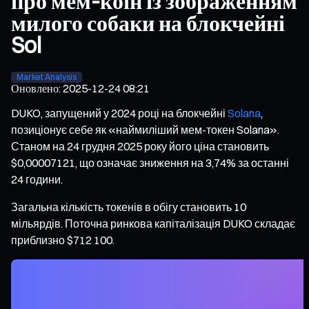
про мем-коїн із зображенням
милого собаки на блокчейні
Sol
Market Analysis
Оновлено
:
2025-12-24 08:21
DUKO, запущений у 2024 році на блокчейні
Solana
,
позиціонує себе як «наймиліший мем-токен Solana».
Станом на 24 грудня 2025 року його ціна становить
$0,00007121, що означає зниження на 3,74% за останні
24 години.
Загальна кількість токенів в обігу становить 10
мільярдів. Поточна ринкова капіталізація DUKO складає
приблизно $712 100.