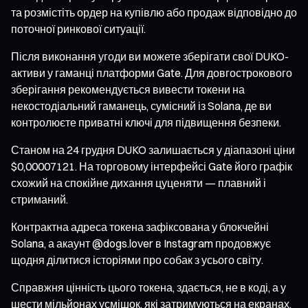
та розмістіть ордер на купівлю або продаж відповідно до
поточної ринкової ситуації.
Після виконання угоди ви можете зберігати свої DUKO-
активи у гаманці платформи Gate. Для довгострокового
зберігання рекомендується вивести токени на
некостодіальний гаманець, сумісний із Solana, де ви
контролюєте приватні ключі для підвищення безпеки.
Станом на 24 грудня DUKO залишається у діапазоні ціни
$0,00007121. На торговому інтерфейсі Gate його графік
схожий на спокійне дихання цуценяти — плавний і
стриманий.
Контрактна адреса токена зафіксована у блокчейні
Solana, а акаунт @dogs.lover в Instagram продовжує
щодня ділитися історіями про собак з усього світу.
Справжня цінність цього токена, здається, не в коді, а у
шести мільйонах усмішок, які затримуються на екранах,