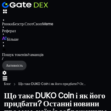
Ринки
Безстр.
Спот
Своп
Meme
Реферал
Більше
Пошук токенів/гаманців
/
Активність
Блог
Що таке DUKO Coin і як його придбати? Ос...
Що таке DUKO Coin і як його
придбати? Останні новини