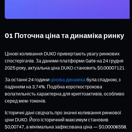
01 Поточна ціна та динаміка ринку
Цінові коливання DUKO привертають увагу ринкових
спостерігачів. За даними платформи Gate на 24 грудня
2025 року, актуальна ціна DUKO становить $0,00007121.
За останні 24 години
цінова динаміка
була спадною, з
падінням на 3,74%. Подібна короткострокова
волатильність характерна для криптоактивів, особливо
серед мем-токенів.
Історичні дані свідчать про значні коливання ринкової
ціни DUKO. Його історичний максимум становив
$0,00747, а мінімальна зафіксована ціна — $0,00006558.