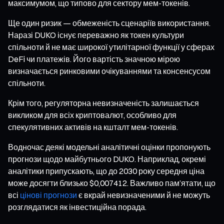
максимумом, що типово для сектору мем-токенів.
Ще один ризик — обмеженість сценаріїв використання.
Наразі DUKO існує переважно як токен культури
спільноти й не має широкої утилітарної функції у сферах
DeFi чи платежів. Його вартість значною мірою
визначається ринковими очікуваннями та консенсусом
спільноти.
Крім того, регуляторна невизначеність залишається
викликом для всіх криптовалют, особливо для
спекулятивних активів на кшталт мем-токенів.
Водночас деякі модельні аналітичні оцінки пропонують
прогнози щодо майбутнього DUKO. Наприклад, окремі
аналітики припускають, що до 2030 року середня ціна
може досягти близько $0,007412. Важливо пам’ятати, що
всі
цінові прогнози
є вкрай невизначеними й не можуть
розглядатися як інвестиційна порада.