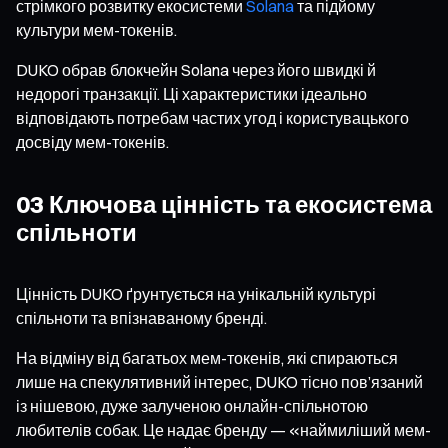
стрімкого розвитку екосистеми
Solana
та підйому
культури мем-токенів.
DUKO обрав блокчейн Solana через його швидкі й
недорогі транзакції. Ці характеристики ідеально
відповідають потребам частих угод і користувацького
досвіду мем-токенів.
03 Ключова цінність та екосистема
спільноти
Цінність DUKO ґрунтується на унікальній культурі
спільноти та впізнаваному бренді.
На відміну від багатьох мем-токенів, які спираються
лише на спекулятивний інтерес, DUKO тісно пов’язаний
із нішевою, дуже залученою онлайн-спільнотою
любителів собак. Це надає бренду — «наймиліший мем-