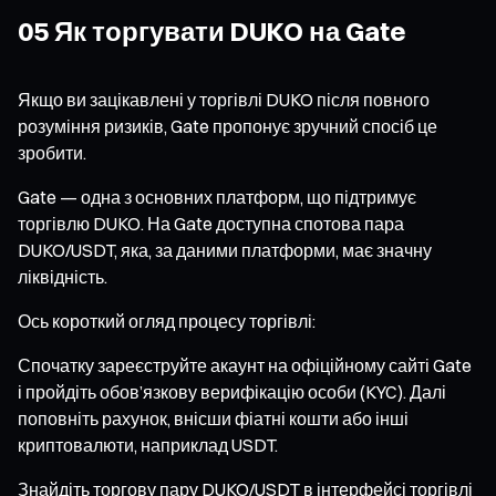
05 Як торгувати DUKO на Gate
Якщо ви зацікавлені у торгівлі DUKO після повного
розуміння ризиків, Gate пропонує зручний спосіб це
зробити.
Gate — одна з основних платформ, що підтримує
торгівлю DUKO. На Gate доступна спотова пара
DUKO/USDT, яка, за даними платформи, має значну
ліквідність.
Ось короткий огляд процесу торгівлі:
Спочатку зареєструйте акаунт на офіційному сайті Gate
і пройдіть обов’язкову верифікацію особи (KYC). Далі
поповніть рахунок, внісши фіатні кошти або інші
криптовалюти, наприклад USDT.
Знайдіть торгову пару DUKO/USDT в інтерфейсі торгівлі