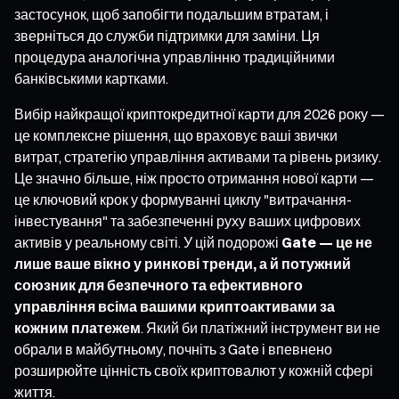
застосунок, щоб запобігти подальшим втратам, і
зверніться до служби підтримки для заміни. Ця
процедура аналогічна управлінню традиційними
банківськими картками.
Вибір найкращої криптокредитної карти для 2026 року —
це комплексне рішення, що враховує ваші звички
витрат, стратегію управління активами та рівень ризику.
Це значно більше, ніж просто отримання нової карти —
це ключовий крок у формуванні циклу "витрачання-
інвестування" та забезпеченні руху ваших цифрових
активів у реальному світі. У цій подорожі
Gate — це не
лише ваше вікно у ринкові тренди, а й потужний
союзник для безпечного та ефективного
управління всіма вашими криптоактивами за
кожним платежем
. Який би платіжний інструмент ви не
обрали в майбутньому, почніть з Gate і впевнено
розширюйте цінність своїх криптовалют у кожній сфері
життя.