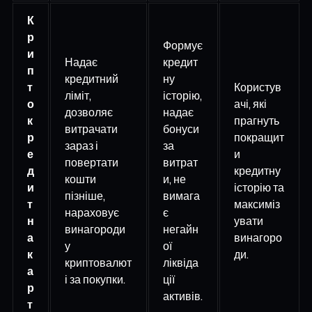
К
р
Формує
и
Надає
кредит
п
кредитний
ну
т
Користув
ліміт,
історію,
о
ачі, які
дозволяє
надає
к
прагнуть
витрачати
бонуси
р
покращит
зараз і
за
е
и
повертати
витрат
д
кредитну
кошти
и, не
и
історію та
пізніше,
вимага
т
максиміз
нараховує
є
н
увати
винагороди
негайн
а
винагоро
у
ої
к
ди.
криптовалют
ліквіда
а
і за покупки.
ції
р
активів.
т