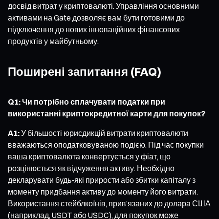
досвід витрат у криптовалюті. Управління основними
активами на Gate дозволяє вам бути готовими до
підключення до нових інноваційних фінансових
продуктів у майбутньому.
Поширені запитання (FAQ)
Q1: Чи потрібно сплачувати податки при
використанні криптокредитної карти для покупок?
A1:
У більшості юрисдикцій витрати криптовалюти
вважаються оподатковуваною подією. Під час покупки
ваша криптовалюта конвертується у фіат, що
розцінюється як відчуження активу. Необхідно
декларувати будь-які прирости або збитки капіталу з
моменту придбання активу до моменту його витрати.
Використання стейблкоїнів, прив’язаних до долара США
(наприклад, USDT або USDC), для покупок може