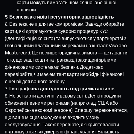
карти можуть вимагати щомісячної або річної
підписки.
Безпека активів і регуляторна відповідність
Безпека не підлягає компромісам. Завжди обирайте
карти, які дотримуються суворих процедур KYC
(ідентифікація клієнта) та випускаються у партнерстві з
глобальними платіжними мережами на кшталт Visa або
Mastercard. Це не лише юридична вимога — це гарантія
того, що ваші кошти та транзакції захищені зрілими
фінансовими системами безпеки. Додатково
перевіряйте, чи має емітент карти необхідні фінансові
ліцензії для вашого регіону.
Географічна доступність і підтримка активів
Не всі карти доступні у всьому світі. Деякі продукти
обмежені певними регіонами (наприклад, США або
Європейська економічна зона). Спершу переконайтеся,
що ваше місцезнаходження входить у зону
обслуговування. Також перевірте, які криптовалюти
підтримуються як джерело фінансування. Більшість