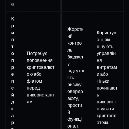
а
К
р
Жорстк
и
Користув
ий
п
ачі, які
контро
т
цінують
ль
о
Потребує
управлін
бюджет
п
поповнення
ня
у,
р
криптовалют
витратам
відсутні
е
ою або
и або
сть
п
фіатом
тільки
ризику
е
перед
починают
овердр
й
використанн
ь
афту,
д
ям.
використ
прости
к
овувати
й
а
криптопл
функці
р
атежі.
онал.