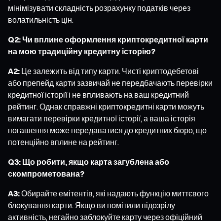
мінімізувати складність розрахунку податків через
волатильність цін.
Q2: Чи вплине оформлення криптокредитної карти
на мою традиційну кредитну історію?
A2:
Це залежить від типу карти. Чисті криптодебетові
або препейд карти зазвичай не передбачають перевірки
кредитної історії і не впливають на ваш кредитний
рейтинг. Однак справжні криптокредитні карти можуть
вимагати перевірки кредитної історії, а ваша історія
погашення може передаватися до кредитних бюро, що
потенційно вплине на рейтинг.
Q3: Що робити, якщо карта загублена або
скомпрометована?
A3:
Обирайте емітентів, які надають функцію миттєвого
блокування карти. Якщо ви помітили підозрілу
активність, негайно заблокуйте карту через офіційний