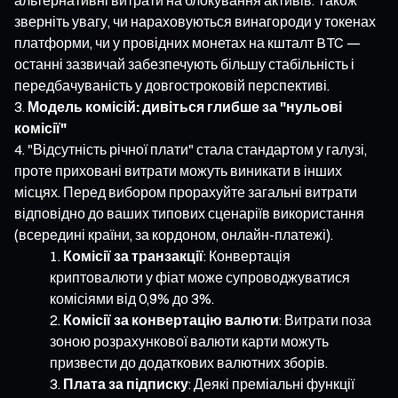
зверніть увагу, чи нараховуються винагороди у токенах
платформи, чи у провідних монетах на кшталт BTC —
останні зазвичай забезпечують більшу стабільність і
передбачуваність у довгостроковій перспективі.
Модель комісій: дивіться глибше за "нульові
комісії"
"Відсутність річної плати" стала стандартом у галузі,
проте приховані витрати можуть виникати в інших
місцях. Перед вибором прорахуйте загальні витрати
відповідно до ваших типових сценаріїв використання
(всередині країни, за кордоном, онлайн-платежі).
Комісії за транзакції
: Конвертація
криптовалюти у фіат може супроводжуватися
комісіями від 0,9% до 3%.
Комісії за конвертацію валюти
: Витрати поза
зоною розрахункової валюти карти можуть
призвести до додаткових валютних зборів.
Плата за підписку
: Деякі преміальні функції