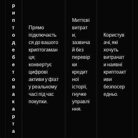
р
и
п
Миттєві
т
Прямо
витрат
о
підключаєть
и,
Користув
д
ся до вашого
зазвича
ачі, які
е
криптогаман
й без
хочуть
б
ця;
перевір
витрачат
е
конвертує
ки
и наявні
т
цифрові
кредит
криптоакт
о
активи у фіат
ної
иви
в
у реальному
історії,
безпосер
а
часі під час
гнучке
едньо.
к
покупки.
управлі
а
ння.
р
т
а