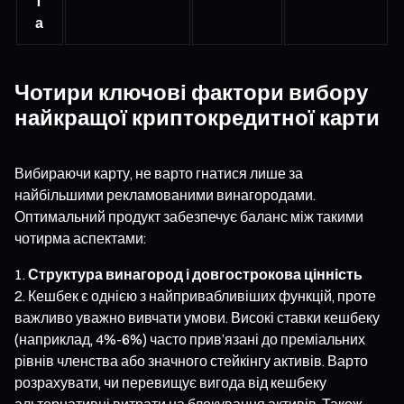
т
а
Чотири ключові фактори вибору
найкращої криптокредитної карти
Вибираючи карту, не варто гнатися лише за
найбільшими рекламованими винагородами.
Оптимальний продукт забезпечує баланс між такими
чотирма аспектами:
Структура винагород і довгострокова цінність
Кешбек є однією з найпривабливіших функцій, проте
важливо уважно вивчати умови. Високі ставки кешбеку
(наприклад, 4%-6%) часто прив’язані до преміальних
рівнів членства або значного стейкінгу активів. Варто
розрахувати, чи перевищує вигода від кешбеку
альтернативні витрати на блокування активів. Також