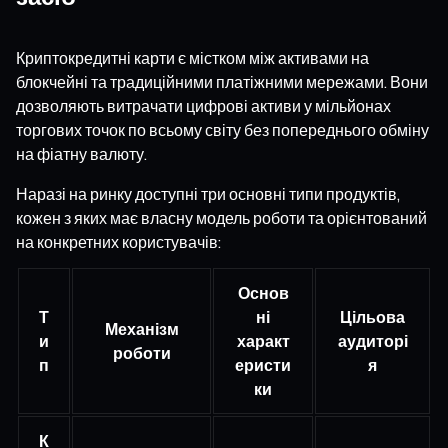
Криптокредитні карти є містком між активами на
блокчейні та традиційними платіжними мережами. Вони
дозволяють витрачати цифрові активи у мільйонах
торгових точок по всьому світу без попереднього обміну
на фіатну валюту.
Наразі на ринку доступні три основні типи продуктів,
кожен з яких має власну модель роботи та орієнтований
на конкретних користувачів:
Основ
Т
ні
Цільова
Механізм
и
характ
аудиторі
роботи
п
еристи
я
ки
К