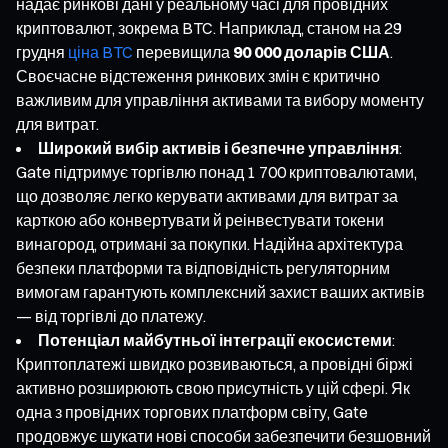
надає ринкові дані у реальному часі для провідних
криптовалют, зокрема BTC. Наприклад, станом на 29
грудня
ціна BTC
перевищила
90 000 доларів США
.
Своєчасне відстеження ринкових змін є критично
важливим для управління активами та вибору моменту
для витрат.
Широкий вибір активів і безпечне управління
:
Gate підтримує торгівлю понад 1 700 криптовалютами,
що дозволяє легко керувати активами для витрат за
карткою або конвертувати й реінвестувати токени
винагород, отримані за покупки. Надійна архітектура
безпеки платформи та відповідність регуляторним
вимогам гарантують комплексний захист ваших активів
— від торгівлі до платежу.
Потенціал майбутньої інтеграції екосистеми
:
Криптоплатежі швидко розвиваються, а провідні біржі
активно розширюють свою присутність у цій сфері. Як
одна з провідних торгових платформ світу, Gate
продовжує шукати нові способи забезпечити безшовний