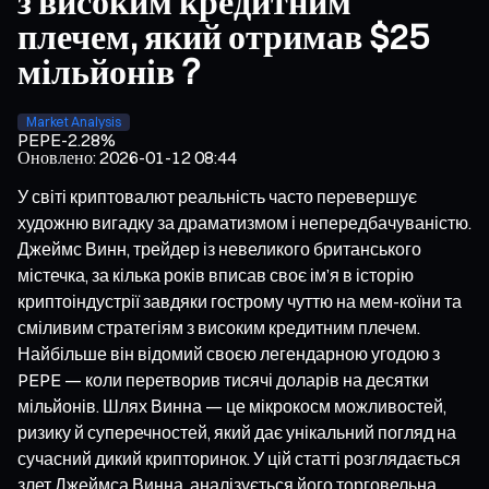
з високим кредитним
плечем, який отримав $25
мільйонів ?
Market Analysis
PEPE
-2.28%
Оновлено
:
2026-01-12 08:44
У світі криптовалют реальність часто перевершує
художню вигадку за драматизмом і непередбачуваністю.
Джеймс Винн, трейдер із невеликого британського
містечка, за кілька років вписав своє ім’я в історію
криптоіндустрії завдяки гострому чуттю на мем-коїни та
сміливим стратегіям з високим кредитним плечем.
Найбільше він відомий своєю легендарною угодою з
PEPE — коли перетворив тисячі доларів на десятки
мільйонів. Шлях Винна — це мікрокосм можливостей,
ризику й суперечностей, який дає унікальний погляд на
сучасний дикий крипторинок. У цій статті розглядається
злет Джеймса Винна, аналізується його торговельна