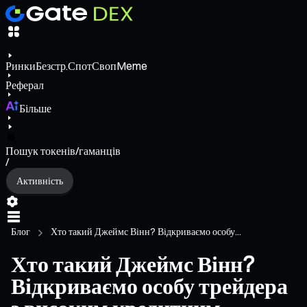
Ринки
Безстр.
Спот
Своп
Meme
Реферал
Більше
Пошук токенів/гаманців
/
Активність
Блог
Хто такий Джеймс Вінн? Відкриваємо особу...
Хто такий Джеймс Вінн?
Відкриваємо особу трейдера