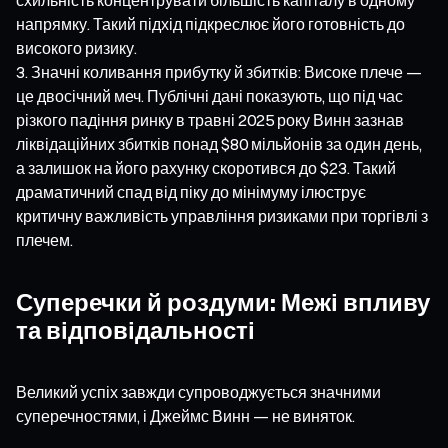
напрямку. Такий підхід підкреслює його готовність до
високого ризику.
Значні коливання прибутку й збитків: Високе плече —
це двосічний меч. Публічні дані показують, що під час
різкого падіння ринку в травні 2025 року Винн зазнав
ліквідаційних збитків понад $80 мільйонів за один день,
а залишок на його рахунку скоротився до $23. Такий
драматичний спад від піку до мінімуму ілюструє
критичну важливість управління ризиками при торгівлі з
плечем.
Суперечки й роздуми: Межі впливу
та відповідальності
Великий успіх завжди супроводжується значними
суперечностями, і Джеймс Винн — не виняток.