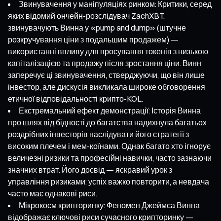
Звинувачення у маніпуляціях ринком: Критики, серед
яких відомий ончейн-розслідувач ZachXBT,
звинувачують Винна у «pump and dump» (штучне
розкручування ціни з подальшим продажем) —
використанні впливу для просування токенів з низькою
капіталізацією та продажу після зростання ціни. Винн
заперечує ці звинувачення, стверджуючи, що він лише
інвестор, але дискусія викликала широке обговорення
етичної відповідальності крипто-KOL.
Екстремальний ефект демонстрації: Історія Винна
про шлях від бідності до багатства надихнула багатьох
роздрібних інвесторів наслідувати його стратегії з
високим плечем і мем-коїнами. Однак багато хто ігнорує
величезні ризики та професійні навички, часто зазнаючи
значних втрат. Його досвід — яскравий урок з
управління ризиками: успіх важко повторити, а невдача
часто має однакові риси.
Мікрокосм крипторинку: Феномен Джеймса Винна
відображає ключові риси сучасного крипторинку —