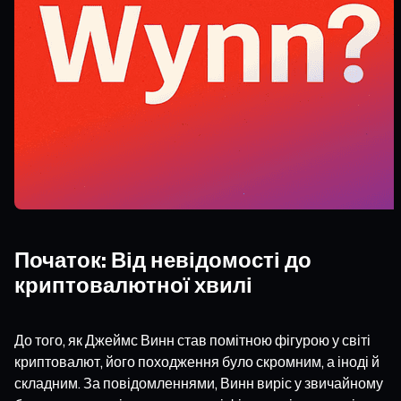
Початок: Від невідомості до
криптовалютної хвилі
До того, як Джеймс Винн став помітною фігурою у світі
криптовалют, його походження було скромним, а іноді й
складним. За повідомленнями, Винн виріс у звичайному