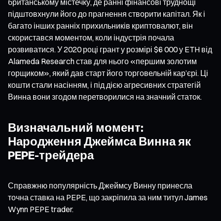
британському містечку, де ранні фінансові труднощі
підштовхнули його до прагнення створити капітал. Як і
багато інших ранніх прихильників криптовалют, він
скористався моментом, коли індустрія почала
розвиватися. У 2020 році грант у розмірі $6 000 у ETH від
Alameda Research став для нього «першим золотим
горщиком», який дав старт його торговельній кар’єрі. Ці
кошти стали насінням, і під дією агресивних стратегій
Винна вони згодом перетворилися на значний статок.
Визначальний момент:
Народження Джеймса Винна як
PEPE-трейдера
Справжню популярність Джеймсу Винну принесла
точна ставка на PEPE, що закріпила за ним титул James
Wynn PEPE trader.