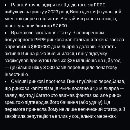
Раннє й точне відкриття: Ще до того, як PEPE
вибухнув на ринку у 2023 році, Винн ідентифікував цей
мем-коїн через спільноти. Він зайняв ранню позицію,
інвестувавши близько $7 600.
Вражаюче зростання статку: З поширенням
популярності PEPE ринкова капіталізація токена зросла
з приблизно $600 000 до мільярдів доларів. Вартість
активів Винна різко збільшилася, і він у підсумку
зафіксував прибуток близько $25 мільйонів на цій угоді
— це більше ніж у 3 000 разів перевищило початкову
інвестицію.
Сміливі ринкові прогнози: Винн публічно передбачав,
що ринкова капіталізація PEPE досягне $4,2 мільярда —
заяву, яку тоді багато хто вважав фантазією, але ринок
зрештою підтвердив його бачення (або удачу). Ця
перемога принесла йому не лише величезний статок, а й
закріпила репутацію та вплив у соціальних мережах.