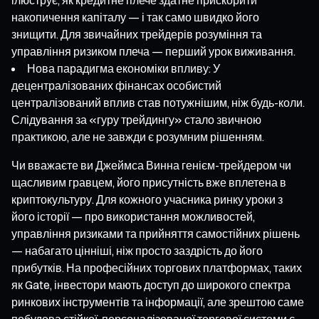
накопичення капіталу — і так само швидко його
знищити. Для звичайних трейдерів розуміння та
управління ризиком плеча — перший урок виживання.
Нова парадигма економіки впливу: У
децентралізованих фінансах особистий
централізований вплив став потужнішим, ніж будь-коли.
Слідування за «гуру трейдингу» стало звичною
практикою, але не завжди є розумним рішенням.
Чи вважаєте ви Джеймса Винна генієм-трейдером чи
щасливим гравцем, його присутність вже вплетена в
криптокультуру. Для кожного учасника ринку уроки з
його історії — про використання можливостей,
управління ризиками та прийняття самостійних рішень
— набагато цінніші, ніж просто заздрість до його
прибутків. На професійних торгових платформах, таких
як Gate, інвестори мають доступ до широкого спектра
ринкових інструментів та інформації, але зрештою саме
побудова стійкої, персоналізованої торгової системи є