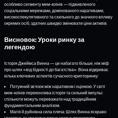
особливо сегменту мем-коїнів — підживленого
соціальними мережами, домінованого наративами,
високоспекулятивного та схильного до значного впливу
окремих осіб, здатних швидко змінювати ціни активів.
Висновок: Уроки ринку за
легендою
Історія Джеймса Винна — це набагато більше, ніж міф
про шлях «від бідності до багатства». Вона відкриває
кілька ключових аспектів сучасного крипторинку:
Потужний зв’язок між наративом і оцінкою: У світі
мем-коїнів переконлива історія та сильний імпульс
спільноти можуть переважати над традиційним
фундаментальним аналізом.
Магія й руйнівна сила плеча: Шлях Винна яскраво
ілюструє, як кредитне плече здатне прискорити