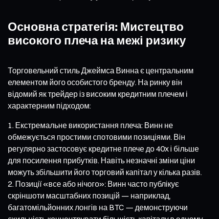
Основна стратегія: Мистецтво
високого плеча на межі ризику
Торговельний стиль Джеймса Винна є центральним
елементом його особистого бренду. На ринку він
відомий як трейдер із високим кредитним плечем і
характерним підходом:
Екстремальне використання плеча: Винн не
обмежується простими спотовими позиціями. Він
регулярно застосовує кредитне плече до 40x і більше
для посилення прибутків. Навіть незначні зміни ціни
можуть збільшити його торговий капітал у кілька разів.
Позиції «все або нічого»: Винн часто публікує
скріншоти масштабних позицій — наприклад,
багатомільйонних лонгів на BTC — демонструючи
схильність концентрувати більшість капіталу в одному