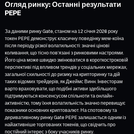
Огляд ринку: Останні результати
PEPE
За даними ринку Gate, станом на 12 січня 2026 року
токен PEPE демонструє класичну поведінку мем-коїна
після періоду різкої волатильності: значні цінові
коливання, що тісно пов’язані з ринковими настроями.
Його ціна може швидко змінюватися в короткостроковій
перспективі під впливом трендів у соціальних мережах,
загальної схильності до ризику на крипторинку та дій
таких відомих трейдерів, як Джеймс Винн. Інвесторам
варто враховувати, що подібні активи здебільшого
підтримуються консенсусом спільноти та онлайн-
активністю, тому їхня волатильність значно перевищує
показники основних криптовалют. На спотовому та
деривативному ринку Gate PEPE залишається одним із
найактивніше торгованих токенів, що свідчить про
постійний інтерес з боку учасників ринку.