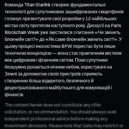
Команда Titan Starlink створює фундаментальні
технології для супутникових зашифрованих смартфонів
і планує презентувати свої розробки у 12 найбільших
містах світу протягом наступного року. Дискусії на Paris
Blockchain Week уже змістилися з питання «Чи змінить
блокчейн світ?» до «Як саме блокчейн змінить світ?». У
цьому процесі екосистема BPW перестає бути лише
технічною концепцією — вона стає практичним містком
між цифровим і фізичним світом. Поки супутники
безшумно рухаються нічним небом, користувачі на
Землі за допомогою своїх пристроїв сприяють
створенню більш відкритого, безпечного й
децентралізованого майбутнього для комунікацій і
фінансів.
The content herein does not constitute any offer,
solicitation, or recommendation. You should always seek
independent professional advice before making any
investment decisions. Please note that Gate may restrict or