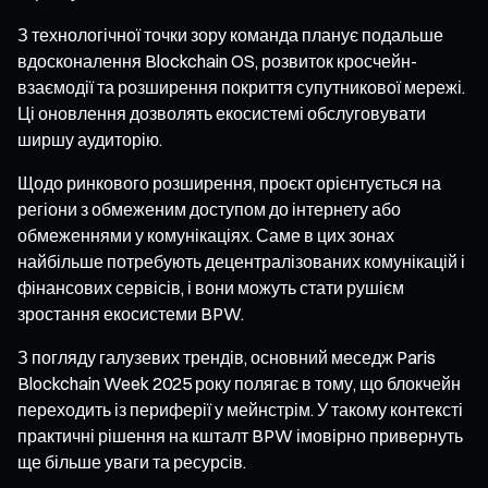
З технологічної точки зору команда планує подальше
вдосконалення Blockchain OS, розвиток кросчейн-
взаємодії та розширення покриття супутникової мережі.
Ці оновлення дозволять екосистемі обслуговувати
ширшу аудиторію.
Щодо ринкового розширення, проєкт орієнтується на
регіони з обмеженим доступом до інтернету або
обмеженнями у комунікаціях. Саме в цих зонах
найбільше потребують децентралізованих комунікацій і
фінансових сервісів, і вони можуть стати рушієм
зростання екосистеми BPW.
З погляду галузевих трендів, основний меседж Paris
Blockchain Week 2025 року полягає в тому, що блокчейн
переходить із периферії у мейнстрім. У такому контексті
практичні рішення на кшталт BPW імовірно привернуть
ще більше уваги та ресурсів.