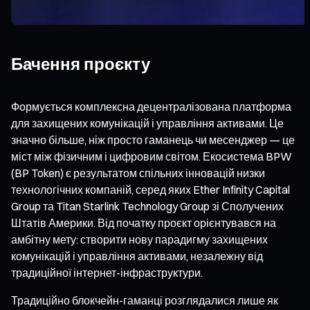
Бачення проєкту
Формується комплексна децентралізована платформа
для захищених комунікацій і управління активами. Це
значно більше, ніж просто гаманець чи месенджер — це
міст між фізичним і цифровим світом. Екосистема BPW
(BP Token) є результатом спільних інновацій низки
технологічних компаній, серед яких Ether Infinity Capital
Group та Titan Starlink Technology Group зі Сполучених
Штатів Америки. Від початку проєкт орієнтувався на
амбітну мету: створити нову парадигму захищених
комунікацій і управління активами, незалежну від
традиційної інтернет-інфраструктури.
Традиційно блокчейн-гаманці розглядалися лише як