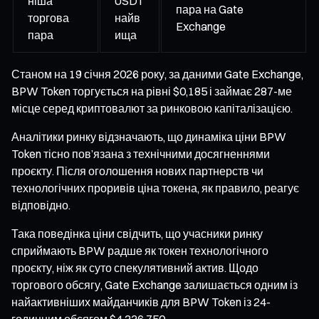
ніша
USDT
пара на Gate
торгова
найв
Exchange
пара
ища
Станом на 19 січня 2026 року, за даними Gate Exchange,
BPW Token торгується на рівні $0,185 і займає 287-ме
місце серед криптовалют за ринковою капіталізацією.
Аналітики ринку відзначають, що динаміка ціни BPW
Token тісно пов’язана з технічними досягненнями
проєкту. Після оголошення нових партнерств чи
технологічних проривів ціна токена, як правило, реагує
відповідно.
Така поведінка ціни свідчить, що учасники ринку
сприймають BPW радше як токен технологічного
проєкту, ніж як суто спекулятивний актив. Щодо
торгового обсягу, Gate Exchange залишається одним із
найактивніших майданчиків для BPW Token із 24-
годинним обсягом $4 236 750.