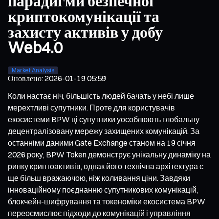
парадигми безпечної
криптокомунікації та
захисту активів у добу
Web4.0
Market Analysis
Оновлено
:
2026-01-19 05:59
Коли настає ніч, більшість людей бачать у небі лише
мерехтливі супутники. Проте для користувачів
екосистеми BPW ці супутники уособлюють глобальну
децентралізовану мережу захищених комунікацій. За
останніми даними Gate Exchange станом на 19 січня
2026 року, BPW Token демонструє унікальну динаміку на
ринку криптоактивів, однак його технічна архітектура є
ще більш вражаючою, ніж коливання ціни. Завдяки
інноваційному поєднанню супутникових комунікацій,
блокчейн-шифрування та токеноміки екосистема BPW
переосмислює підходи до комунікацій і управління