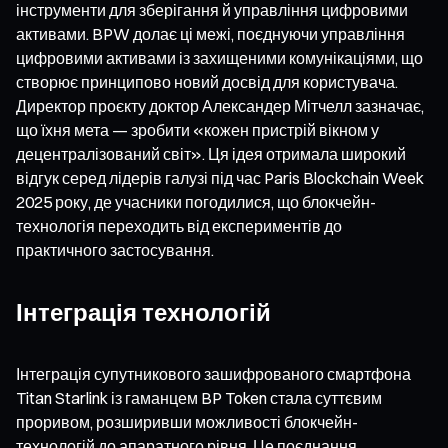
інструменти для зберігання й управління цифровими
активами. BPW долає ці межі, поєднуючи управління
цифровими активами із захищеними комунікаціями, що
створює принципово новий досвід для користувача.
Директор проєкту доктор Александер Мітчелл зазначає,
що їхня мета — зробити «кожен пристрій вікном у
децентралізований світ». Ця ідея отримала широкий
відгук серед лідерів галузі під час Paris Blockchain Week
2025 року, де учасники погодилися, що блокчейн-
технологія переходить від експериментів до
практичного застосування.
Інтеграція технологій
Інтеграція супутникового зашифрованого смартфона
Titan Starlink із гаманцем BP Token стала суттєвим
проривом, розширивши можливості блокчейн-
технологій до апаратного рівня. Це поєднання