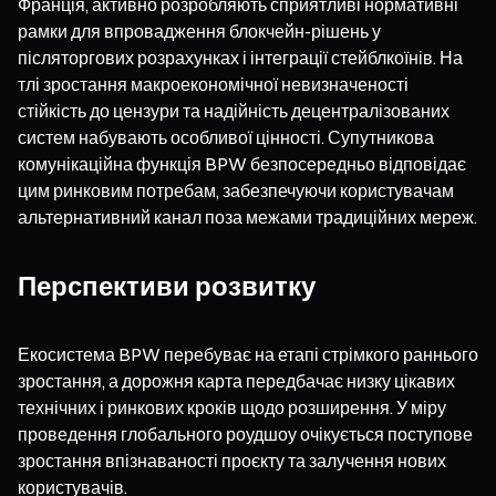
Франція, активно розробляють сприятливі нормативні
рамки для впровадження блокчейн-рішень у
післяторгових розрахунках і інтеграції стейблкоїнів. На
тлі зростання макроекономічної невизначеності
стійкість до цензури та надійність децентралізованих
систем набувають особливої цінності. Супутникова
комунікаційна функція BPW безпосередньо відповідає
цим ринковим потребам, забезпечуючи користувачам
альтернативний канал поза межами традиційних мереж.
Перспективи розвитку
Екосистема BPW перебуває на етапі стрімкого раннього
зростання, а дорожня карта передбачає низку цікавих
технічних і ринкових кроків щодо розширення. У міру
проведення глобального роудшоу очікується поступове
зростання впізнаваності проєкту та залучення нових
користувачів.