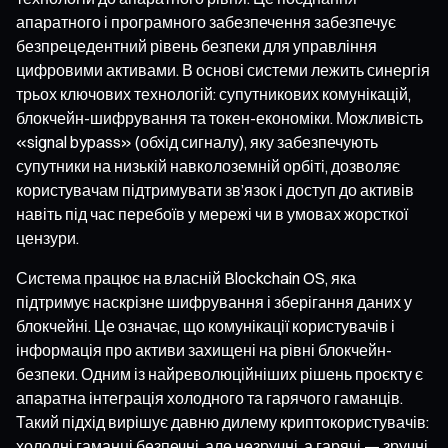
апаратного і програмного забезпечення забезпечує
безпрецедентний рівень безпеки для управління
цифровими активами. В основі системи лежить синергія
трьох ключових технологій: супутникових комунікацій,
блокчейн-шифрування та токен-економіки. Можливість
«signal bypass» (обхід сигналу), яку забезпечують
супутники на низькій навколоземній орбіті, дозволяє
користувачам підтримувати зв’язок і доступ до активів
навіть під час перебоїв у мережі чи в умовах жорсткої
цензури.
Система працює на власній Blockchain OS, яка
підтримує наскрізне шифрування і зберігання даних у
блокчейні. Це означає, що комунікації користувачів і
інформація про активи захищені на рівні блокчейн-
безпеки. Одним із найреволюційніших рішень проєкту є
апаратна інтеграція холодного та гарячого гаманців.
Такий підхід вирішує давню дилему криптокористувачів:
холодні гаманці безпечні, але незручні, а гарячі — зручні,