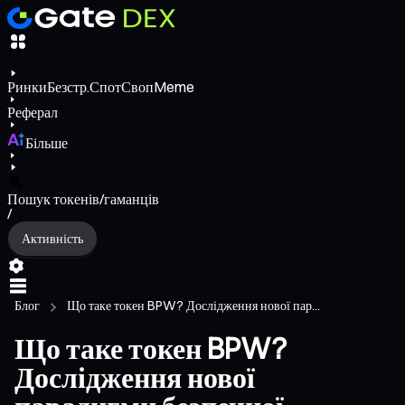
Ринки
Безстр.
Спот
Своп
Meme
Реферал
Більше
Пошук токенів/гаманців
/
Активність
Блог
Що таке токен BPW? Дослідження нової пар...
Що таке токен BPW?
Дослідження нової