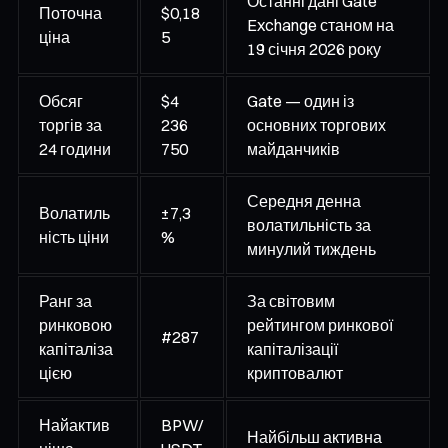
Останні дані Gate
Поточна
$0,18
Exchange станом на
ціна
5
19 січня 2026 року
Обсяг
$4
Gate — один із
торгів за
236
основних торгових
24 години
750
майданчиків
Середня денна
Волатиль
±7,3
волатильність за
ність ціни
%
минулий тиждень
Ранг за
За світовим
ринковою
рейтингом ринкової
#287
капіталіза
капіталізації
цією
криптовалют
Найактив
BPW/
Найбільш активна