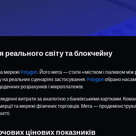
я реального світу та блокчейну
на мережі
Polygon
. Його мета — стати «містком і паливом між
гу на реальних сценаріях застосування.
Polygon
обрано насамп
оденних розрахунків і мікроплатежів.
якденні витрати за аналогією з банківськими картками. Ком
мерції та мережі фізичних торговців. Мета — продемонструва
итті.
ючових цінових показників