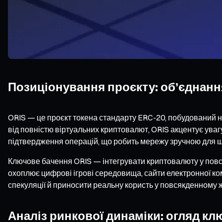
Позиціонування проєкту: об’єднанн
ORIS — це проєкт токена стандарту ERC-20, побудований 
від повністю віртуальних криптовалют, ORIS акцентує ува
підтвердження операцій, що робить мережу зручною для щ
Ключове бачення ORIS — інтегрувати криптовалюту у повс
охоплює цифрові ігрові середовища, сайти електронної ко
спекуляції й приносити реальну користь у повсякденному ж
Аналіз ринкової динаміки: огляд кл