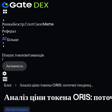
Ринки
Безстр.
Спот
Своп
Meme
Реферал
Більше
Пошук токенів/гаманців
/
Активність
Блог
Аналіз ціни токена ORIS: поточні тенденц...
Аналіз ціни токена ORIS: пото
Market Analysis