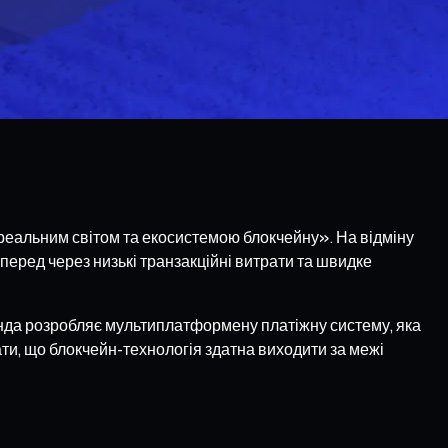
 реальним світом та екосистемою блокчейну». На відміну
еред через низькі транзакційні витрати та швидке
анда розробляє мультиплатформену платіжну систему, яка
ти, що блокчейн-технологія здатна виходити за межі