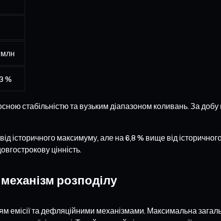
 млн
3 %
сною стабільністю та вузьким діапазоном коливань. За добу ц
від історичного максимуму, але на 6,8 % вище від історичного
довгострокову цінність.
а механізм розподілу
 емісії та дефляційними механізмами. Максимальна загальна 