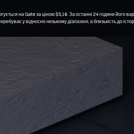
гується на Gate за ціною $5,16. За останні 24 години його вар
ребуває у відносно низькому діапазоні, а близькість до істо