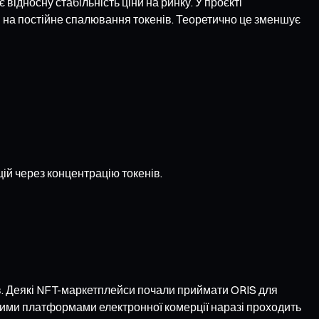
 відносну стабільність ціни на ринку. У проєкті
на постійне спалювання токенів. Теоретично це зменшує
ій через концентрацію токенів.
ів. Деякі NFT-маркетплейси почали приймати ORIS для
ремими платформами електронної комерції наразі проходить