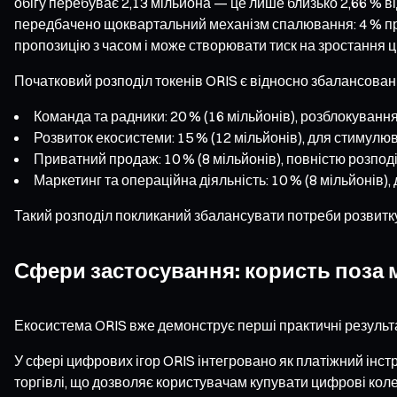
обігу перебуває 2,13 мільйона — це лише близько 2,66 % від
передбачено щоквартальний механізм спалювання: 4 % пр
пропозицію з часом і може створювати тиск на зростання ц
Початковий розподіл токенів ORIS є відносно збалансован
Команда та радники: 20 % (16 мільйонів), розблокування
Розвиток екосистеми: 15 % (12 мільйонів), для стимулю
Приватний продаж: 10 % (8 мільйонів), повністю розподі
Маркетинг та операційна діяльність: 10 % (8 мільйонів),
Такий розподіл покликаний збалансувати потреби розвитку 
Сфери застосування: користь поза 
Екосистема ORIS вже демонструє перші практичні результа
У сфері цифрових ігор ORIS інтегровано як платіжний інст
торгівлі, що дозволяє користувачам купувати цифрові коле