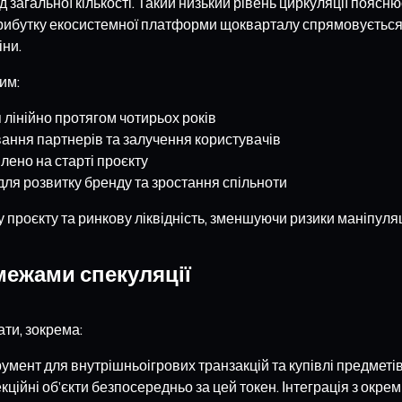
 загальної кількості. Такий низький рівень циркуляції пояснює
ибутку екосистемної платформи щокварталу спрямовується 
іни.
им:
 лінійно протягом чотирьох років
вання партнерів та залучення користувачів
лено на старті проєкту
 для розвитку бренду та зростання спільноти
проєкту та ринкову ліквідність, зменшуючи ризики маніпуляц
межами спекуляції
ти, зокрема:
румент для внутрішньоігрових транзакцій та купівлі предмет
кційні об’єкти безпосередньо за цей токен. Інтеграція з ок