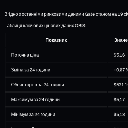
Згідно з останніми ринковими даними Gate станом на 19 січ
Таблиця ключових цінових даних ORIS:
Показник
Значе
Поточна ціна
$5,16
Зміна за 24 години
+0,67 
Обсяг торгів за 24 години
$531 1
Максимум за 24 години
$5,17
Мінімум за 24 години
$5,13