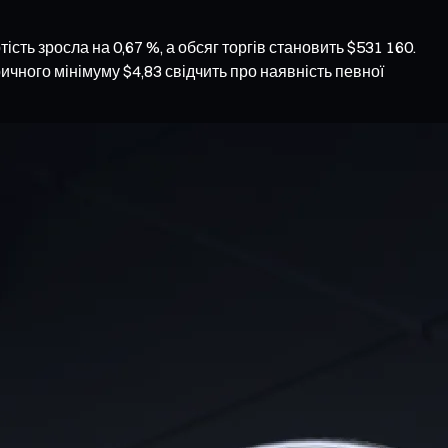
тість зросла на 0,67 %, а обсяг торгів становить $531 160.
ричного мінімуму $4,83 свідчить про наявність певної