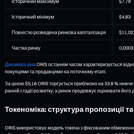
Історичний максимум
$7,79
Історичний мінімум
$4,83
Повністю розведена ринкова капіталізація
$11,02
Частка ринку
0,0003
Динаміка ціни
ORIS останнім часом характеризується відно
покупцями та продавцями на поточному етапі.
За ціною $5,16 ORIS торгується приблизно на 33,8 % нижче 
ранній стадії розвитку, а ринок продовжує оцінювати його 
Токеноміка: структура пропозиції т
ORIS використовує модель токена з фіксованим обмеженням