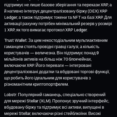
підтримує не лише базове зберігання та перекази XRP, а
й нативно інтегрує децентралізовану біржу (DEX) XRP
Ledger, а також підтримує токени та NFT на базі XRP. Для
активації рахунку потрібен мінімальний резерв у розмірі
1 XRP, як того вимагає протокол XRP Ledger.
Trust Wallet: За цим некостодіальним мультиактивним
гаманцем стоять провідні гравці галузі, а кількість
користувачів — величезна. Він підтримує понад 9
мільйонів активів на більш ніж 70 блокчейнах,
включаючи XRP. Його переваги — інтегровані
децентралізовані додатки та вбудовані торгові функції,
що робить його ідеальним для користувачів з
різноманітним криптопортфелем.
Lobstr: Популярний гаманець, спеціально створений
для мережі Stellar (XLM). Пропонує зручний інтерфейс,
вбудовану біржу та підтримує всі активи, випущені в
мережі Stellar, включаючи різні стейблкоїни. Високі