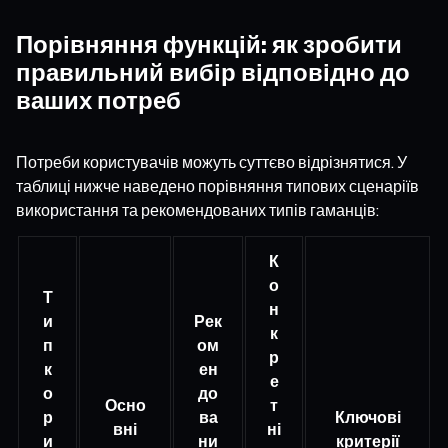
Порівняння функцій: як зробити
правильний вибір відповідно до
ваших потреб
Потреби користувачів можуть суттєво відрізнятися. У
таблиці нижче наведено порівняння типових сценаріїв
використання та рекомендованих типів гаманців:
К
о
Т
н
и
Рек
к
п
ом
р
к
ен
е
о
до
Осно
т
р
ва
Ключові
вні
ні
и
ни
критерії