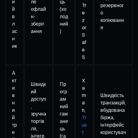
и
ле
ць
Tr
резервног
й
офлай
(хо
e
о
в
н-
лод
z
копіюванн
л
зберіг
ний
or
я
ас
ання
)
S
н
af
ик
e
5
А
кт
X
Швидк
Пр
и
a
ий
огр
в
m
Швидкість
доступ
ам
н
a
транзакцій,
,
ний
и
n,
вбудована
зручна
гам
й
Tr
біржа,
торгів
ане
тр
us
інтерфейс
ля,
ць
е
t
користувач
інтегр
(га