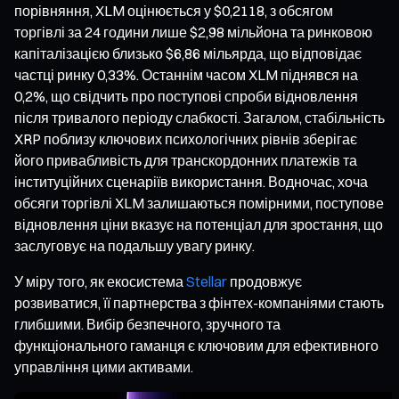
порівняння, XLM оцінюється у $0,2118, з обсягом
торгівлі за 24 години лише $2,98 мільйона та ринковою
капіталізацією близько $6,86 мільярда, що відповідає
частці ринку 0,33%. Останнім часом XLM піднявся на
0,2%, що свідчить про поступові спроби відновлення
після тривалого періоду слабкості. Загалом, стабільність
XRP поблизу ключових психологічних рівнів зберігає
його привабливість для транскордонних платежів та
інституційних сценаріїв використання. Водночас, хоча
обсяги торгівлі XLM залишаються помірними, поступове
відновлення ціни вказує на потенціал для зростання, що
заслуговує на подальшу увагу ринку.
У міру того, як екосистема
Stellar
продовжує
розвиватися, її партнерства з фінтех-компаніями стають
глибшими. Вибір безпечного, зручного та
функціонального гаманця є ключовим для ефективного
управління цими активами.