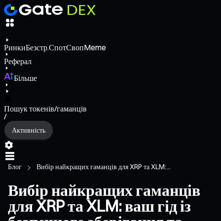
Ринки
Безстр.
Спот
Своп
Meme
Реферал
Більше
Пошук токенів/гаманців
/
Активність
Блог
Вибір найкращих гаманців для XRP та XLM:...
Вибір найкращих гаманців
для XRP та XLM: ваш гід із