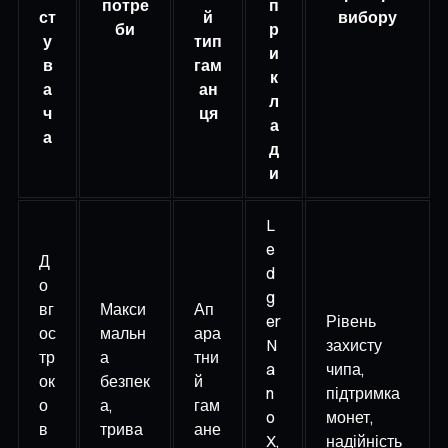
потре
п
ст
й
вибору
би
р
у
тип
и
в
гам
к
а
ан
л
ч
ця
а
а
д
и
L
e
Д
d
о
g
вг
Макси
Ап
er
Рівень
ос
мальн
ара
N
захисту
тр
а
тни
a
чипа,
ок
безпек
й
n
підтримка
о
а,
гам
o
монет,
в
трива
ане
X,
надійність