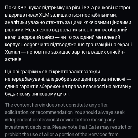
Поки XRP шукає підтримку на рівні $2, а ринкові настрої
в деривативах XLM залишаються нестабільними,
аналітики уважно стежать за цими ключовими ціновими
рівнями. Незалежно від волатильності ринку, обраний
вами цифровий сейф — чи то холодний металевий
корпус Ledger, чи то підтвердження транзакцій на екрані
Xaman — непомітно захищає вартість ваших ончейн-
активів.
Цінові графіки у світі криптовалют завжди
непередбачувані, але добре захищені приватні ключі —
єдина гарантія збереження права власності на активи у
будь-якому ринковому циклі.
The content herein does not constitute any offer,
solicitation, or recommendation. You should always seek
independent professional advice before making any
investment decisions. Please note that Gate may restrict or
prohibit the use of all or a portion of the Services from