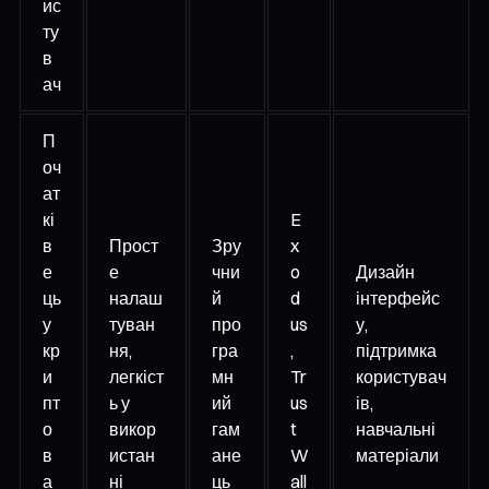
ис
ту
в
ач
П
оч
ат
кі
E
в
Прост
Зру
x
е
е
чни
o
Дизайн
ць
налаш
й
d
інтерфейс
у
туван
про
us
у,
кр
ня,
гра
,
підтримка
и
легкіст
мн
Tr
користувач
пт
ь у
ий
us
ів,
о
викор
гам
t
навчальні
в
истан
ане
W
матеріали
а
ні
ць
all