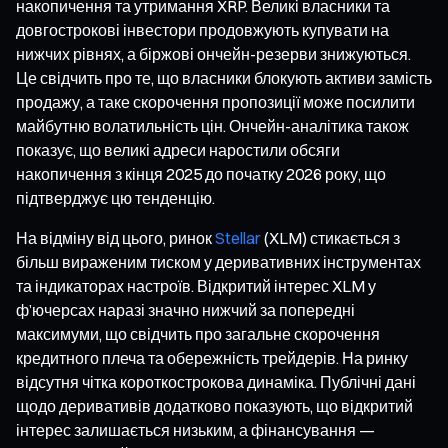
накопичення та утримання XRP. Великі власники та
довгострокові інвестори продовжують купувати на
нижчих рівнях, а біржові ончейн-резерви знижуються.
Це свідчить про те, що власники блокують активи замість
продажу, а таке скорочення пропозиції може посилити
майбутню волатильність цін. Ончейн-аналітика також
показує, що великі адреси наростили обсяги
накопичення з кінця 2025 до початку 2026 року, що
підтверджує цю тенденцію.
На відміну від цього, ринок
Stellar
(XLM) стикається з
більш вираженим тиском у деривативних інструментах
та індикаторах настроїв. Відкритий інтерес XLM у
ф’ючерсах наразі значно нижчий за попередні
максимуми, що свідчить про загальне скорочення
кредитного плеча та обережність трейдерів. На ринку
відсутня чітка короткострокова динаміка. Публічні дані
щодо деривативів додатково показують, що відкритий
інтерес залишається низьким, а фінансування —