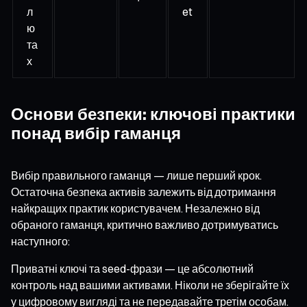
л
et
ю
та
х
Основи безпеки: ключові практики
понад вибір гаманця
Вибір правильного гаманця — лише перший крок.
Остаточна безпека активів залежить від дотримання
найкращих практик користувачем. Незалежно від
обраного гаманця, критично важливо дотримуватись
наступного:
Приватні ключі та seed-фрази — це абсолютний
контроль над вашими активами. Ніколи не зберігайте їх
у цифровому вигляді та не передавайте третім особам.