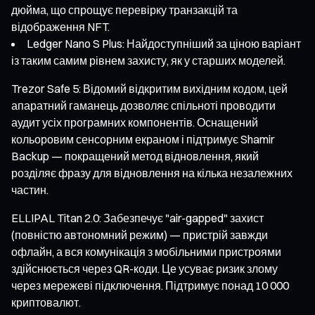
дюйма, що спрощує перевірку транзакцій та
відображення NFT.
Ledger Nano S Plus: Найдоступніший за ціною варіант
із таким самим рівнем захисту, як у старших моделей.
Trezor Safe 5: Відомий відкритим вихідним кодом, цей
апаратний гаманець дозволяє спільноті проводити
аудит усіх програмних компонентів. Оснащений
кольоровим сенсорним екраном і підтримує Shamir
Backup — покращений метод відновлення, який
розділяє фразу для відновлення на кілька незалежних
частин.
ELLIPAL Titan 2.0: Забезпечує "air-gapped" захист
(повністю автономний режим) — пристрій завжди
офлайн, а вся комунікація з мобільними пристроями
здійснюється через QR-коди. Це усуває ризик злому
через мережеві підключення. Підтримує понад 10 000
криптовалют.