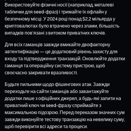
Використовуйте фізичні носії (наприклад, металеві
таблички для seed-фраз) і тримайте їх офлайн у
безпечному місці. У 2024 році понад $2,2 мільярда у
криптовалютах було втрачено через злами, більшість
випадків пов’язані з витоком приватних ключів.
Для всіх гаманців завжди вмикайте двофакторну
автентифікацію — це додатковий рівень захисту для
входу та підтвердження транзакцій. Оновлюйте додатки
гаманця та операційну систему пристрою, щоб
своєчасно закривати вразливості.
Будьте пильними щодо фішингових атак. Завжди
переходьте на сайти гаманців або завантажуйте
додатки лише з офіційних джерел, а будь-які запити на
приватний ключ чи seed-фразу сприймайте з
максимальною підозрою. Перед переказом значних сум
завжди виконуйте тестову транзакцію на невелику суму,
щоб перевірити всі адреси та процеси.