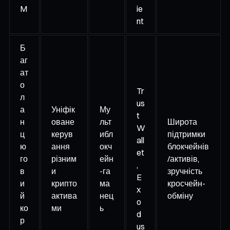
M
ie
nt
Б
аг
ат
о
Tr
л
us
а
Уніфік
Му
t
н
оване
льт
Широта
W
ц
керув
ибл
підтримки
all
ю
ання
окч
блокчейнів
et
го
різним
ейн
/активів,
,
в
и
-га
зручність
E
и
крипто
ма
кросчейн-
x
й
актива
нец
обміну
o
ко
ми
ь
d
р
us