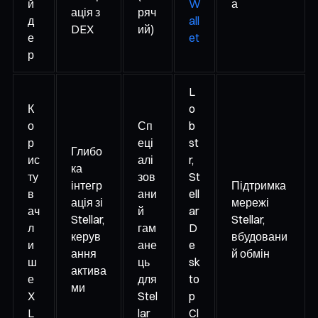
й
W
а
ація з
ряч
д
all
DEX
ий)
е
et
р
L
К
o
о
Сп
b
р
еці
st
Глибо
ис
алі
r,
ка
ту
зов
St
інтегр
Підтримка
в
ани
ell
ація зі
мережі
ач
й
ar
Stellar,
Stellar,
л
гам
D
керув
вбудовани
и
ане
e
ання
й обмін
ш
ць
sk
актива
е
для
to
ми
X
Stel
p
L
lar
Cl