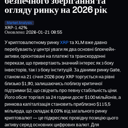
безпечного зберігання та
огляду ринку на 2026 рік
Market Analysis
XRP
-1.42%
Оновлено
:
2026-01-21 08:55
У криптовалютному ринку
XRP
та XLM вже давно
перебувають у центрі уваги як два основні блокчейн-
активи, орієнтовані на платежі та транскордонні
перекази, що привертають значний інтерес як з боку
інвесторів, так і з боку інституцій. За даними ринку Gate,
станом на 21 січня 2026 року XRP торгується на рівні
близько $1,90, залишаючись поблизу критичної
підтримки $2, що свідчить про певну стабільність ціни.
Його обсяг торгівлі за 24 години досяг $100 мільйонів, а
ринкова капіталізація становить приблизно $115,5
мільярда, що складає 6,03% від загального ринку
криптовалют — це підкреслює провідну позицію цього
активу серед основних цифрових валют. Для