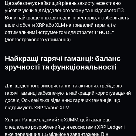
Це забезпечує найвищий рівень захисту, ефективно
убезпечуючи від віддаленого злому та шкідливого ПЗ.
Вони найкраще підходять для інвесторів, які зберігають
великі обсяги XRP або XLM на тривалий термін, і є
оптимальним інструментом для стратегії "HODL"
(довгострокового утримання).
Найкращі гарячі гаманці: баланс
зручності та функціональності
Для щоденного використання та активних трейдерів
гарячі гаманці забезпечують найкращий користувацький
досвід. Ось декілька відмінних гарячих гаманців, що
підтримують XRP та/або XLM:
Xaman: Раніше відомий як XUMM, цей гаманець
спеціально розроблений для екосистеми XRP Ledger і
вже перевищив 1,5 мільйона завантажень. Він