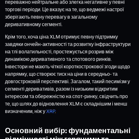
переважно нейтральне або злегка негативне у певні
торгові періоди. Це вказує на те, що ведмежі настрої
зберігають певну перевагу в загальному
деривативному сегменті.
Крім того, хоча ціна XLM отримує певну підтримку
завдяки ончейн-активності та розвитку інфраструктури
на тлі волатильності, простежується розрив між
динамікою деривативного та спотового ринків.
Інвестори не мають чіткої короткострокової згоди щодо
напрямку, що створює тиск на ціни в середньо- та
довгостроковій перспективі. Загалом, такий песимізм у
сегменті деривативів, разом із низьким відкритим
інтересом та обережністю на спот-ринку, свідчить про
те, що шлях до відновлення XLM є складнішим і менш
визначеним, ніж у
XRP
.
Основний вибір: фундаментальні
відмінності між гарячими та