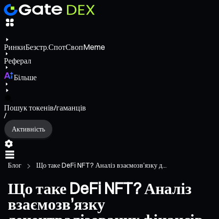
Ринки
Безстр.
Спот
Своп
Meme
Реферал
Більше
Пошук токенів/гаманців
/
Активність
Блог
Що таке DeFi NFT? Аналіз взаємозв’язку д...
Що таке DeFi NFT? Аналіз
взаємозв’язку