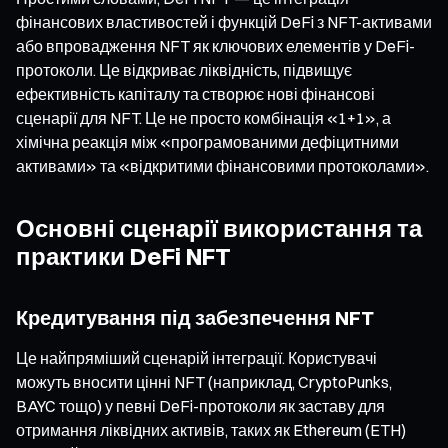
фінансових властивостей і функцій DeFi з NFT-активами
або впровадження NFT як ключових елементів у DeFi-
протоколи. Це відкриває ліквідність, підвищує
ефективність капіталу та створює нові фінансові
сценарії для NFT. Це не просто комбінація «1+1», а
хімічна реакція між «програмованими дефіцитними
активами» та «відкритими фінансовими протоколами».
Основні сценарії використання та
практики DeFi NFT
Кредитування під забезпечення NFT
Це найпряміший сценарій інтеграції. Користувачі
можуть вносити цінні NFT (наприклад, CryptoPunks,
BAYC тощо) у певні DeFi-протоколи як заставу для
отримання ліквідних активів, таких як Ethereum (ETH)