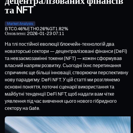
децентралізованих фінансів
та NFT
Market Analysis
BTC
0.46%
ETH
0.26%
GT
1.82%
Оновлено
:
2026-01-23 07:11
На тлі постійної еволюції блокчейн-технологій два
новаторські сектори — децентралізовані фінанси (DeFi)
та невзаємозамінні токени (NFT) — кожен сформував
власний напрям розвитку. Сьогодні їхнє перетинання
спричиняє ще більші інновації, створюючи перспективну
нову парадигму: DeFi NFT. У цій статті ми розглянемо
основні поняття, поточні сценарії використання та
майбутні тенденції DeFi NFT, щоб надати вам чітке
уявлення під час вивчення цього нового гібридного
сектору на Gate.