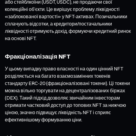
або стейблкоїни (USDT, USDC), не продаючи свої
колекційні об’єкти. Це вирішує проблему ліквідності
«заблокованої вартості» у NFT-активах. Позичальники
сплачують відсотки, а кредитори/постачальники
ліквідності отримують дохід, формуючи кредитний ринок
на основі NFT.
Фракціоналізація NFT
У цьому випадку право власності на один цінний NFT
розділяється на багато взаємозамінних токенів
стандарту ERC-20 (фракціоналізовані токени). Ці токени
можна вільно торгувати на децентралізованих біржах
(DEX). Такий підхід дозволяє звичайним інвесторам
отримати частковий доступ до топових NFT за нижчою
ціною, значно підвищує ліквідність NFT і сприяє
ефективнішому формуванню ціни.