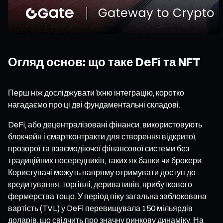
Огляд основ: що таке DeFi та NFT
Перш ніж досліджувати їхню інтеграцію, коротко
нагадаємо про ці дві фундаментальні складові.
DeFi, або децентралізовані фінанси, використовують
блокчейн і смартконтракти для створення відкритої,
прозорої та взаємодіючої фінансової системи без
традиційних посередників, таких як банки чи брокери.
Користувачі можуть напряму отримувати доступ до
кредитування, торгівлі, деривативів, прибуткового
фермерства тощо. У період піку загальна заблокована
вартість (TVL) у DeFi перевищувала 150 мільярдів
доларів, що свідчить про значну ринкову динаміку. На