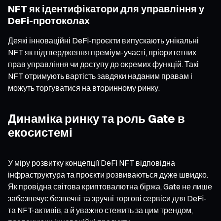
NFT як ідентифікатори для управління у
DeFi-протоколах
Деякі інноваційні DeFi-проєкти випускають унікальні
NFT як підтвердження преміум-участі, пріоритетних
прав управління чи доступу до окремих функцій. Такі
NFT отримують вартість завдяки наданим правам і
можуть торгуватися на вторинному ринку.
Динаміка ринку та роль Gate в
екосистемі
У міру розвитку концепції DeFi NFT відповідна
інфраструктура та проєкти розвиваються дуже швидко.
Як провідна світова криптовалютна біржа, Gate не лише
забезпечує безпечні та зручні торгові сервіси для DeFi-
та NFT-активів, а й уважно стежить за цим трендом,