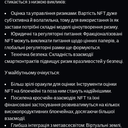
стикається з низкою викликів:
Оцінка та управління ризиками: Вартість NFT дуже
суб’єктивна й волатильна, тому для використання їх як
застави потрібні складні моделі ціноутворення ризику.
Юридичні та регуляторні питання: Фракціоналізовані
NFT можуть викликати питання щодо цінних паперів, а
глобальні регуляторні рамки ще формуються.
Технічна безпека: Складність взаємодії
смартконтрактів підвищує ризик вразливостей у безпеці.
У майбутньому очікується:
Більш зрілі оракули для оцінки: Інструменти оцінки
NFT на блокчейні та поза ним стануть надійнішими.
Посилена кросчейн-взаємодія: NFT та їхні
фінансовані застосування розвиватимуться на кількох
високопродуктивних блокчейнах, досягаючи більшої
взаємодії.
Глибша інтеграція з метавсесвітом: Віртуальні землі,