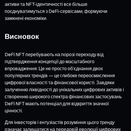
активи та NFT-ідентичності все більше
поєднуватимуться з DeFi-сервісами, формуючи
замкнені економіки.
Висновок
DeFi NFT перебувають на порозі переходу від
підтвердження концепції до масштабного
впровадження. Це не просто об’єднання двох
популярних трендів — це глибоке переосмислення
цифрової власності та фінансової користі. Завдяки
залученню ліквідності до унікальних цифрових активів і
створенню широкого спектра фінансових застосувань
DeFi NFT мають потенціал для відкриття значної
цінності.
Для інвесторів і ентузіастів розуміння цього тренду
означає залишатися на передовій еволюції цифрових