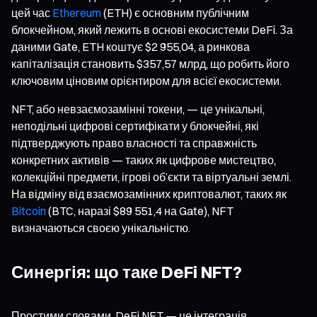
цей час
Ethereum
(ETH) є основним публічним
блокчейном, який лежить в основі екосистеми DeFi. За
даними Gate, ETH коштує $2 955,04, а ринкова
капіталізація становить $357,57 млрд, що робить його
ключовим ціновим орієнтиром для всієї екосистеми.
NFT, або невзаємозамінні токени, — це унікальні,
неподільні цифрові сертифікати у блокчейні, які
підтверджують право власності та справжність
конкретних активів — таких як цифрове мистецтво,
колекційні предмети, ігрові об’єкти та віртуальні землі.
На відміну від взаємозамінних криптовалют, таких як
Bitcoin
(BTC, наразі $89 551,4 на Gate), NFT
визначаються своєю унікальністю.
Синергія: що таке DeFi NFT?
Простими словами, DeFi NFT — це інтеграція