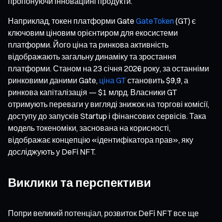
пропонуючи інноваційні продукти.
Наприклад, токен платформи Gate
GateToken
(GT) є
ключовим ціновим орієнтиром для екосистеми
платформи. Його ціна та ринкова активність
відображають загальну динаміку та зростання
платформи. Станом на 23 січня 2026 року, за останніми
ринковими даними Gate,
ціна GT
становить $9,9, а
ринкова капіталізація — $1 млрд. Власники GT
отримують переваги у вигляді знижок на торгові комісії,
доступу до запусків Startup і фінансових сервісів. Така
модель токеноміки, заснована на корисності,
відображає концепцію «ідентифікатора прав», яку
досліджують у DeFi NFT.
Виклики та перспективи
Попри великий потенціал, розвиток DeFi NFT все ще