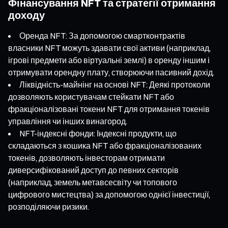
Фінансування NFT та стратегії отримання
доходу
Оренда NFT: За допомогою смартконтрактів
власники NFT можуть здавати свої активи (наприклад,
ігрові предмети або віртуальні землі) в оренду іншим і
отримувати орендну плату, створюючи пасивний дохід.
Ліквідність-майнінг на основі NFT: Деякі протоколи
дозволяють користувачам стейкати NFT або
фракціоналізовані токени NFT для отримання токенів
управління чи інших винагород.
NFT-індексні фонди: Індексні продукти, що
складаються з кошика NFT або фракціоналізованих
токенів, дозволяють інвесторам отримати
диверсифікований доступ до певних секторів
(наприклад, земель метавсесвіту чи топового
цифрового мистецтва) за допомогою однієї інвестиції,
розподіляючи ризики.