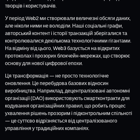
творців і користувачів.
У період Web2 ми створювали величезні обсяги даних,
але ніколи ними не володіли. Наші соціальні графи,
авторський контент і історії транзакцій зберігалися та
контролювалися декількома технологічними гігантами.
На відміну від цього, Web3 базується на відкритих
протоколах і прозорих блокчейн-мережах, що створює
основу для нової цифрової епохи.
Ця трансформація — не просто технологічне
оновлення. Це перебудова базових відносин
виробництва. Наприклад, децентралізовані автономні
організації (DAO) використовують смартконтракти для
кодування організаційних правил, що робить процес
ухвалення рішень прозорим і підконтрольним спільноті
— це суттєво відрізняється від централізованого
управління у традиційних компаніях.