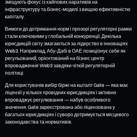
зміщують фокус із хайпових наративів на
інфраструктуру та бізнес-моделі з вищою ефективністю
капіталу.
Вимоги до дотримання норм і прозорі регуляторні рамки
стали ключовими у глобальній конкуренції. Декілька
юрисдикцій світу змагаються за лідерство в інноваціях
Web3. Наприклад, Абу-Дабі в ОАЕ позиціонує себе як
регульований, орієнтований на бізнес центр
впровадження Web3 завдяки чіткій регуляторній
політиці.
Для користувачів вибір біржі на кшталт Gate — яка має
ліцензії у кількох провідних юрисдикціях і активно
впроваджує регулювання — набув особливого
значення. Gate зареєстрована або ліцензована у
багатьох юрисдикціях і суворо дотримується місцевого
законодавства та нормативів.