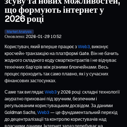
зсуву та нових можливостей,
що формують інтернет у
2026 році
Market Analysis
Оновлено
:
2026-01-29 10:52
Користувач, який вперше працює з
Web3
, виконує
кросчейн-транзакцію на платформі Gate. Він не бачить
жодного складного коду смартконтрактів і не відчуває
технічних бар’єрів між різними блокчейнами. Весь
процес проходить так само плавно, як і у сучасних
фінансових застосунках.
Саме так виглядає
Web3
у 2026 році: складні технології
акуратно приховані під зручним, безпечним і
регульованим користувацьким досвідом. За даними
Goldman Sachs,
Web3
— це фундаментальний перехід
до децентралізації та контролю користувачів над
власними даними. Інтернет зараз перебуває на