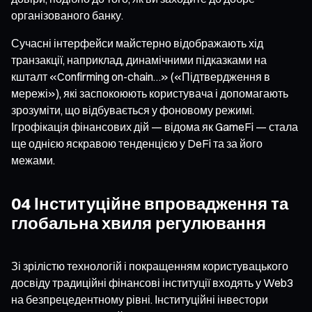
організованого банку.
Сучасні інтерфейси майстерно відображають хід
транзакції, наприклад, динамічними підказками на
кшталт «Confirming on-chain…» («Підтвердження в
мережі»), які заспокоюють користувача і допомагають
зрозуміти, що відбувається у фоновому режимі.
Ігрофікація фінансових дій — відома як GameFi — стала
ще однією яскравою тенденцією у DeFi та за його
межами.
04 Інституційне впровадження та
глобальна хвиля регулювання
Зі зрілістю технологій і покращенням користувацького
досвіду традиційні фінансові інституції входять у Web3
на безпрецедентному рівні. Інституційні інвестори