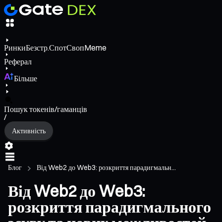
Ринки
Безстр.
Спот
Своп
Meme
Реферал
Більше
Пошук токенів/гаманців
/
Активність
Блог
Від Web2 до Web3: розкриття парадигмальн...
Від Web2 до Web3:
розкриття парадигмального