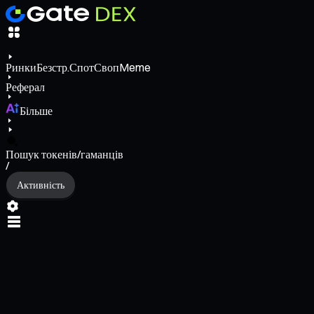
Ринки
Безстр.
Спот
Своп
Meme
Реферал
Більше
Пошук токенів/гаманців
/
Активність