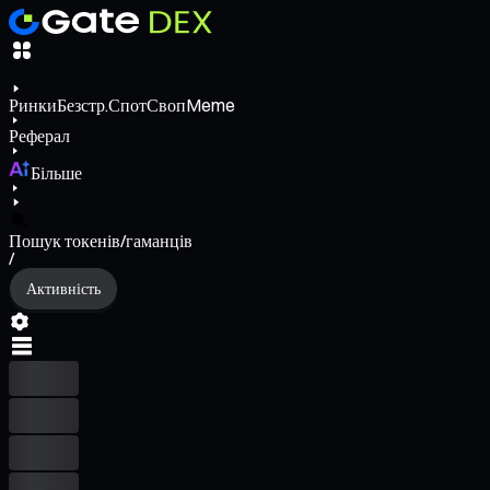
Ринки
Безстр.
Спот
Своп
Meme
Реферал
Більше
Пошук токенів/гаманців
/
Активність