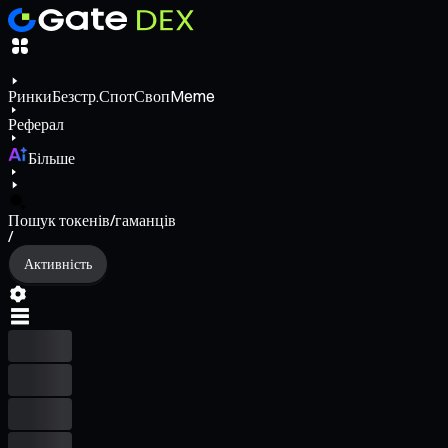
Ринки
Безстр.
Спот
Своп
Meme
Реферал
Більше
Пошук токенів/гаманців
/
Активність