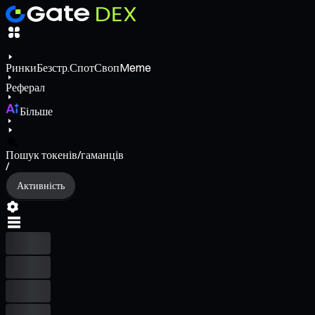
Ринки
Безстр.
Спот
Своп
Meme
Реферал
Більше
Пошук токенів/гаманців
/
Активність