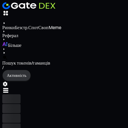
Ринки
Безстр.
Спот
Своп
Meme
Реферал
Більше
Пошук токенів/гаманців
/
Активність