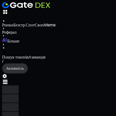
Ринки
Безстр.
Спот
Своп
Meme
Реферал
Більше
Пошук токенів/гаманців
/
Активність