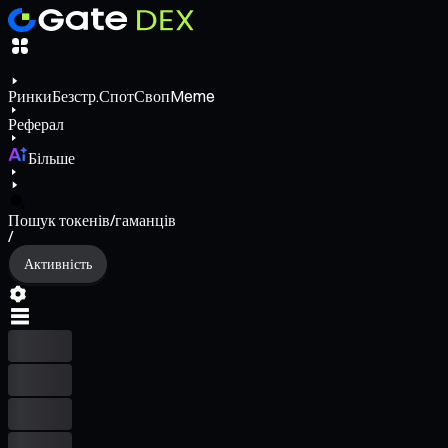
Ринки
Безстр.
Спот
Своп
Meme
Реферал
Більше
Пошук токенів/гаманців
/
Активність