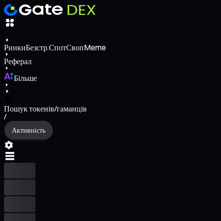
Ринки
Безстр.
Спот
Своп
Meme
Реферал
Більше
Пошук токенів/гаманців
/
Активність