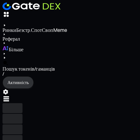
Ринки
Безстр.
Спот
Своп
Meme
Реферал
Більше
Пошук токенів/гаманців
/
Активність