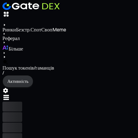
Ринки
Безстр.
Спот
Своп
Meme
Реферал
Більше
Пошук токенів/гаманців
/
Активність