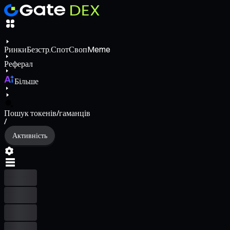
Ринки
Безстр.
Спот
Своп
Meme
Реферал
Більше
Пошук токенів/гаманців
/
Активність