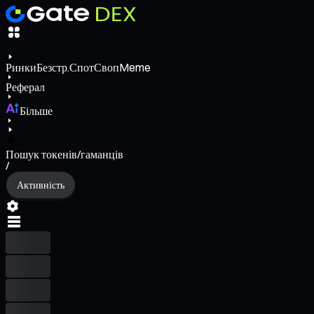
Ринки
Безстр.
Спот
Своп
Meme
Реферал
Більше
Пошук токенів/гаманців
/
Активність