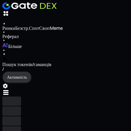
Ринки
Безстр.
Спот
Своп
Meme
Реферал
Більше
Пошук токенів/гаманців
/
Активність